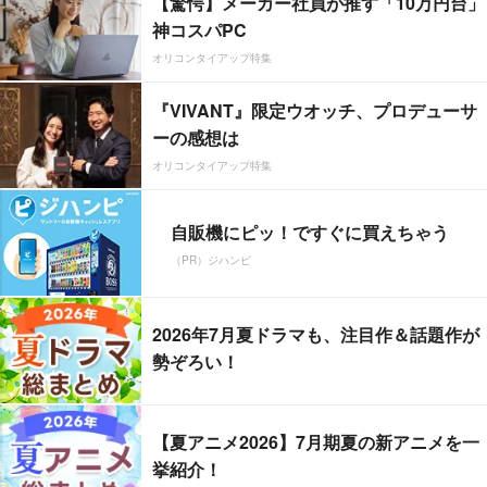
【驚愕】メーカー社員が推す「10万円台」
神コスパPC
オリコンタイアップ特集
『VIVANT』限定ウオッチ、プロデューサ
ーの感想は
オリコンタイアップ特集
自販機にピッ！ですぐに買えちゃう
（PR）ジハンピ
2026年7月夏ドラマも、注目作＆話題作が
勢ぞろい！
【夏アニメ2026】7月期夏の新アニメを一
挙紹介！