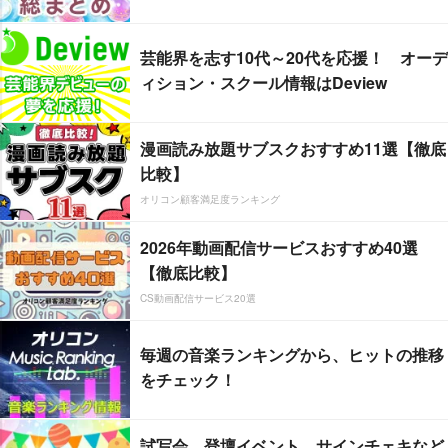
芸能界を志す10代～20代を応援！ オーデ
ィション・スクール情報はDeview
漫画読み放題サブスクおすすめ11選【徹底
比較】
オリコン顧客満足度ランキング
2026年動画配信サービスおすすめ40選
【徹底比較】
CS動画配信サービス20選
毎週の音楽ランキングから、ヒットの推移
をチェック！
試写会、登壇イベント、サインチェキなど