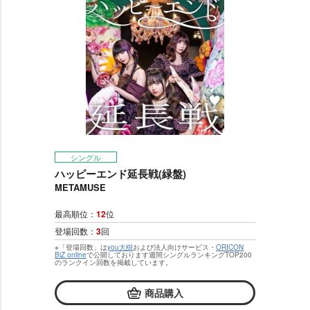
シングル
ハッピーエンド延長戦(緑盤)
METAMUSE
最高順位：
12
位
登場回数：
3
回
※「登場回数」は
you大樹
および法人向けサービス・
ORICON
BiZ online
で公開しております週間シングルランキングTOP200
のランクイン回数を掲載しています。
商品購入