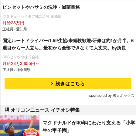
ピンセットやハサミの洗浄・滅菌業務
ワタキューセイモア株式会社 業務部
月給23万円
正社員 / 愛知県
固定ルートドライバー/1.5t/生協/未経験歓迎/研修は約1か月半。6
週目から一人立ち。最初から全部できなくて大丈夫。by所長
SBSゼンツウ株式会社
月給28万3,655円～
正社員 / 神奈川県
続きはこちら
sponsored by 求人ボックス
オリコンニュース イチオシ特集
マクドナルドが40年にわたり支える「小学
生の甲子園」