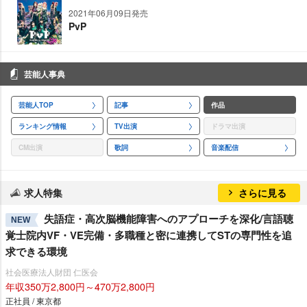
2021年06月09日発売
PvP
芸能人事典
芸能人TOP
記事
作品
ランキング情報
TV出演
ドラマ出演
CM出演
歌詞
音楽配信
求人特集
さらに見る
失語症・高次脳機能障害へのアプローチを深化/言語聴
NEW
覚士院内VF・VE完備・多職種と密に連携してSTの専門性を追
求できる環境
社会医療法人財団 仁医会
年収350万2,800円～470万2,800円
正社員 / 東京都