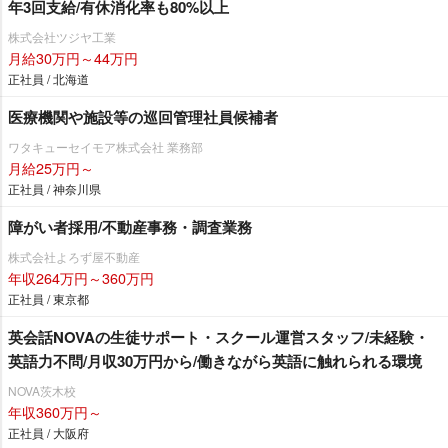
年3回支給/有休消化率も80%以上
株式会社ツジヤ工業
月給30万円～44万円
正社員 / 北海道
医療機関や施設等の巡回管理社員候補者
ワタキューセイモア株式会社 業務部
月給25万円～
正社員 / 神奈川県
障がい者採用/不動産事務・調査業務
株式会社よろず屋不動産
年収264万円～360万円
正社員 / 東京都
英会話NOVAの生徒サポート・スクール運営スタッフ/未経験・
英語力不問/月収30万円から/働きながら英語に触れられる環境
NOVA茨木校
年収360万円～
正社員 / 大阪府