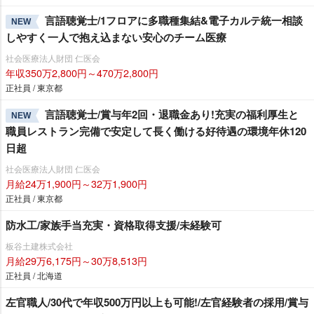
言語聴覚士/1フロアに多職種集結&電子カルテ統一相談
NEW
しやすく一人で抱え込まない安心のチーム医療
社会医療法人財団 仁医会
年収350万2,800円～470万2,800円
正社員 / 東京都
言語聴覚士/賞与年2回・退職金あり!充実の福利厚生と
NEW
職員レストラン完備で安定して長く働ける好待遇の環境年休120
日超
社会医療法人財団 仁医会
月給24万1,900円～32万1,900円
正社員 / 東京都
防水工/家族手当充実・資格取得支援/未経験可
板谷土建株式会社
月給29万6,175円～30万8,513円
正社員 / 北海道
左官職人/30代で年収500万円以上も可能!/左官経験者の採用/賞与