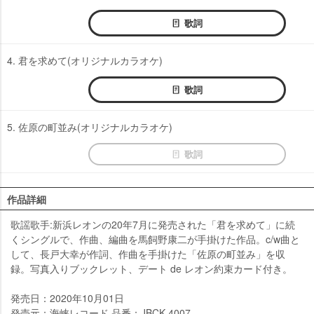
歌詞
4. 君を求めて(オリジナルカラオケ)
歌詞
5. 佐原の町並み(オリジナルカラオケ)
歌詞
作品詳細
歌謡歌手:新浜レオンの20年7月に発売された「君を求めて」に続
くシングルで、作曲、編曲を馬飼野康二が手掛けた作品。c/w曲と
して、長戸大幸が作詞、作曲を手掛けた「佐原の町並み」を収
録。写真入りブックレット、デート de レオン約束カード付き。
発売日：2020年10月01日
発売元：海峡レコード 品番：JBCK-4007