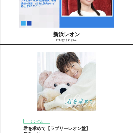
新浜レオン
にいはまれおん
M
u
t
e
シングル
君を求めて【ラブリーレオン盤】