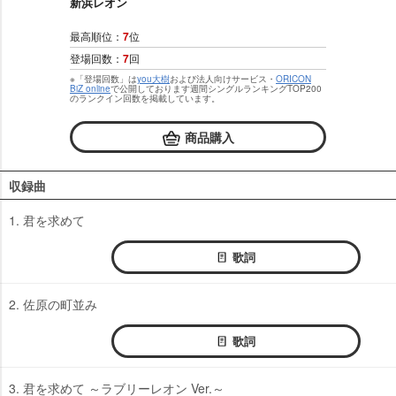
新浜レオン
最高順位：
7
位
登場回数：
7
回
※「登場回数」は
you大樹
および法人向けサービス・
ORICON
BiZ online
で公開しております週間シングルランキングTOP200
のランクイン回数を掲載しています。
商品購入
収録曲
1. 君を求めて
歌詞
2. 佐原の町並み
歌詞
3. 君を求めて ～ラブリーレオン Ver.～