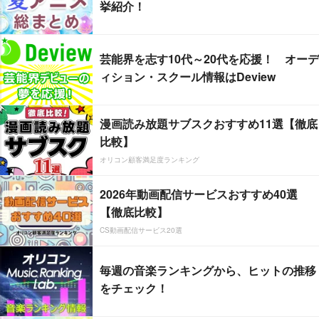
挙紹介！
芸能界を志す10代～20代を応援！ オーデ
ィション・スクール情報はDeview
漫画読み放題サブスクおすすめ11選【徹底
比較】
オリコン顧客満足度ランキング
2026年動画配信サービスおすすめ40選
【徹底比較】
CS動画配信サービス20選
毎週の音楽ランキングから、ヒットの推移
をチェック！