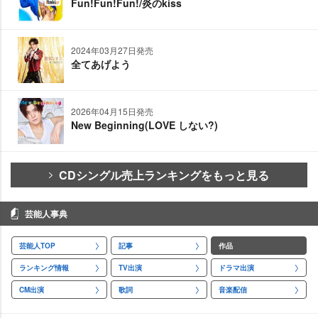
Fun!Fun!Fun!/炎のkiss
2024年03月27日発売
全てあげよう
2026年04月15日発売
New Beginning(LOVE しない?)
CDシングル売上ランキングをもっと見る
芸能人事典
芸能人TOP
記事
作品
ランキング情報
TV出演
ドラマ出演
CM出演
歌詞
音楽配信