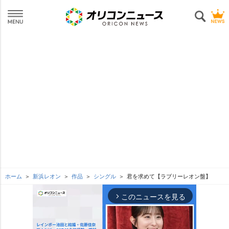
ホーム
新浜レオン
作品
シングル
君を求めて【ラブリーレオン盤】
このニュースを見る
arrow_forward_ios