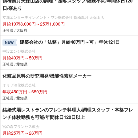
鶴橋風月天保山店の調理・接客スタッフ/経験不問/年間休日120
日/寮あり
立花エンターテインメント・ワン株式会社 鶴橋風月 天保山店
月給19万8,000円～25万1,000円
正社員 / 大阪府
建築会社の「法務」月給40万円～可」年休121日
NEW
中設エンジ株式会社
月給40万円～50万円
正社員 / 愛知県
化粧品原料の研究開発/機能性素材メーカー
オリザ油化株式会社
年収450万円～650万円
正社員 / 愛知県
結婚式場レストランのフレンチ料理人/調理スタッフ・本格フレ
ンチ体験勤務も可能/年間休日120日以上
宮の森フランセス教会
月給25万円～26万円