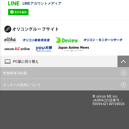
LINEアカウントメディア
PC版に切り替え
禁無断複写転載
クッキーの使用について
© oricon ME inc.
JASRAC許諾番号：
9009642140Y38026