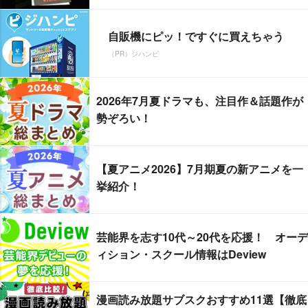
自販機にピッ！ですぐに買えちゃう
（PR）ジハンピ
2026年7月夏ドラマも、注目作＆話題作が
勢ぞろい！
【夏アニメ2026】7月期夏の新アニメを一
挙紹介！
芸能界を志す10代～20代を応援！ オーデ
ィション・スクール情報はDeview
漫画読み放題サブスクおすすめ11選【徹底