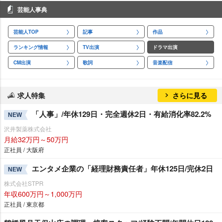
芸能人事典
芸能人TOP
記事
作品
ランキング情報
TV出演
ドラマ出演
CM出演
歌詞
音楽配信
求人特集
さらに見る
「人事」/年休129日・完全週休2日・有給消化率82.2%
NEW
沢井製薬株式会社
月給32万円～50万円
正社員 / 大阪府
エンタメ企業の「経理財務責任者」年休125日/完休2日
NEW
株式会社STPR
年収600万円～1,000万円
正社員 / 東京都