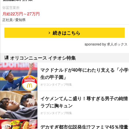
弥冨営業所
月給22万円～27万円
正社員 / 愛知県
続きはこちら
sponsored by 求人ボックス
オリコンニュース イチオシ特集
マクドナルドが40年にわたり支える「小学
生の甲子園」
オリコンタイアップ特集
イケメンてんこ盛り！尊すぎる男子の純情
ラブに胸キュン
オリコンタイアップ特集
デカすぎ都市伝説発生!?ファミマ45％増量