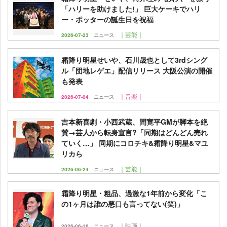
「ハリーを助けました!」 巨大ケーキでハリ
ー・ポッターの誕生日を祝福
｜芸能｜
2026-07-23
ニュース
霜降り明星せいや、石川晟也として3rdシング
ル「団地レゲエ」配信リリース 大阪公演の開催
も発表
｜音楽｜
2026-07-04
ニュース
吉本新喜劇・小西武蔵、間寛平GMが脚本を絶
賛→芸人から転身宣言?「同期はどんどん売れ
ていく…」 同期にコロチキ&霜降り明星&マユ
リカら
｜芸能｜
2026-06-24
ニュース
霜降り明星・粗品、過激な1年前から変化「こ
の1ヶ月は誰の悪口も言ってない(笑)」
｜映画｜
2026-06-16
ニュース