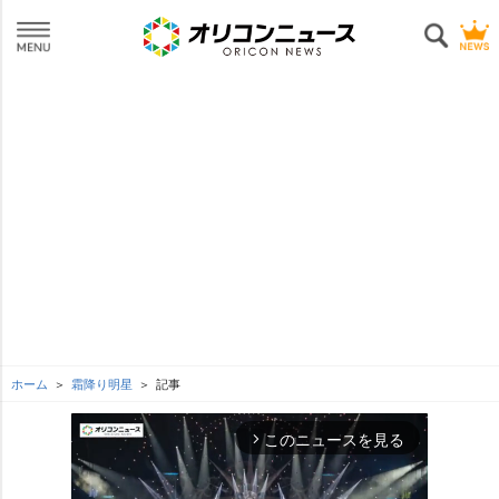
ホーム
霜降り明星
記事
このニュースを見る
arrow_forward_ios