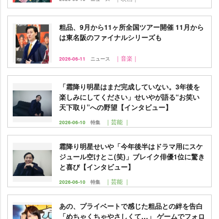
粗品、9月から11ヶ所全国ツアー開催 11月から
は東名阪のファイナルシリーズも
｜音楽｜
2026-06-11
ニュース
「霜降り明星はまだ完成していない。3年後を
楽しみにしてください」せいやが語る“お笑い
天下取り”への野望【インタビュー】
｜芸能 ｜
2026-06-10
特集
霜降り明星せいや「今年後半はドラマ用にスケ
ジュール空けとこ(笑)」ブレイク俳優1位に驚き
と喜び【インタビュー】
｜芸能 ｜
2026-06-10
特集
あの、プライベートで感じた粗品との絆を告白
「めちゃくちゃやさしくて…」 ゲームでフォロ