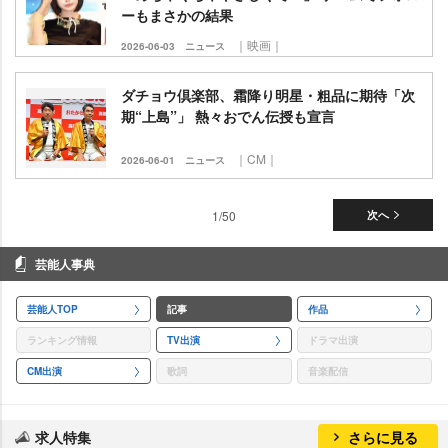
ーもまさかの結果
｜映画｜
2026-06-03
ニュース
ダチョウ倶楽部、霜降り明星・粗品に期待「次
期“上島”」 熱々おでん伝授も宣言
｜CM｜
2026-06-01
ニュース
1/50
次へ
芸能人事典
芸能人TOP
記事
作品
ランキング情報
TV出演
ドラマ出演
CM出演
歌詞
音楽配信
求人特集
さらに見る