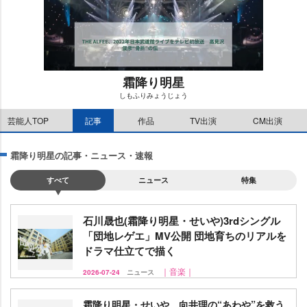
霜降り明星
しもふりみょうじょう
M
芸能人TOP
記事
作品
TV出演
CM出演
u
t
e
霜降り明星の記事・ニュース・速報
すべて
ニュース
特集
石川晟也(霜降り明星・せいや)3rdシングル
「団地レゲエ」MV公開 団地育ちのリアルを
ドラマ仕立てで描く
｜音楽｜
2026-07-24
ニュース
霜降り明星・せいや、向井理の“あわや”を救う