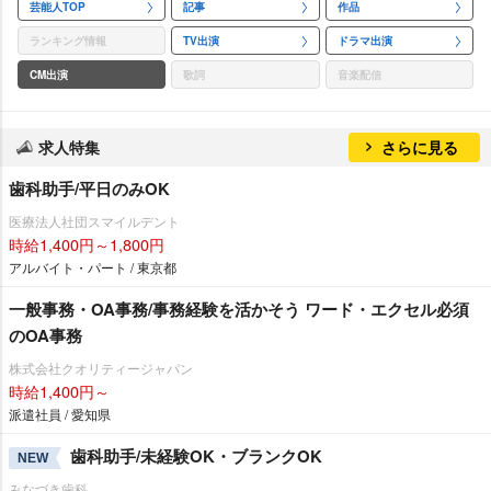
芸能人TOP
記事
作品
ランキング情報
TV出演
ドラマ出演
CM出演
歌詞
音楽配信
求人特集
さらに見る
歯科助手/平日のみOK
医療法人社団スマイルデント
時給1,400円～1,800円
アルバイト・パート / 東京都
一般事務・OA事務/事務経験を活かそう ワード・エクセル必須
のOA事務
株式会社クオリティージャパン
時給1,400円～
派遣社員 / 愛知県
歯科助手/未経験OK・ブランクOK
NEW
みなづき歯科