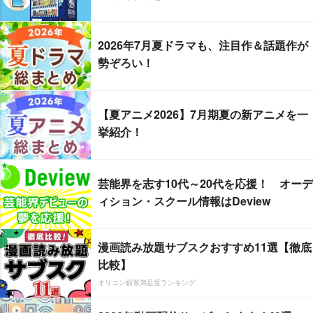
2026年7月夏ドラマも、注目作＆話題作が
勢ぞろい！
【夏アニメ2026】7月期夏の新アニメを一
挙紹介！
芸能界を志す10代～20代を応援！ オーデ
ィション・スクール情報はDeview
漫画読み放題サブスクおすすめ11選【徹底
比較】
オリコン顧客満足度ランキング