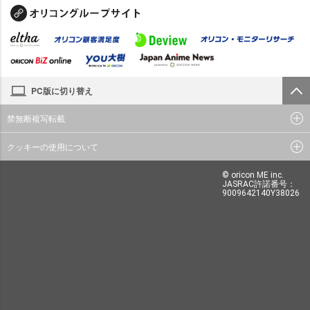
PC版に切り替え
禁無断複写転載
クッキーの使用について
© oricon ME inc.
JASRAC許諾番号：
9009642140Y38026