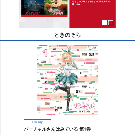
ときのそら
M
u
t
e
Blu-ray
バーチャルさんはみている 第1巻