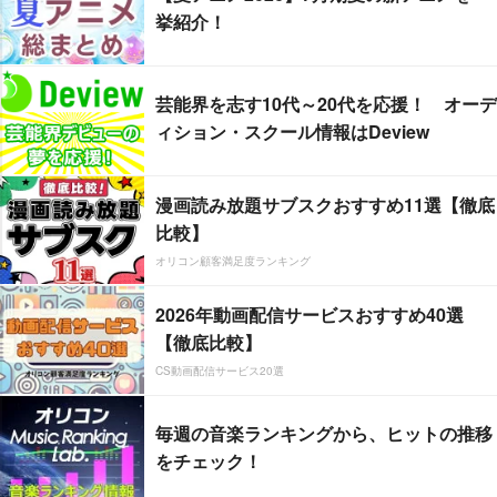
挙紹介！
芸能界を志す10代～20代を応援！ オーデ
ィション・スクール情報はDeview
漫画読み放題サブスクおすすめ11選【徹底
比較】
オリコン顧客満足度ランキング
2026年動画配信サービスおすすめ40選
【徹底比較】
CS動画配信サービス20選
毎週の音楽ランキングから、ヒットの推移
をチェック！