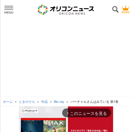
ホーム
ときのそら
作品
Blu-ray
バーチャルさんはみている 第1巻
このニュースを見る
arrow_forward_ios