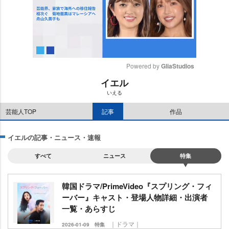
Powered by 
GliaStudios
イエル
M
いえる
u
t
芸能人TOP
記事
作品
e
イエルの記事・ニュース・速報
すべて
ニュース
特集
韓国ドラマ/PrimeVideo『スプリング・フィ
ーバー』キャスト・登場人物詳細・出演者
一覧・あらすじ
｜ドラマ｜
2026-01-09
特集