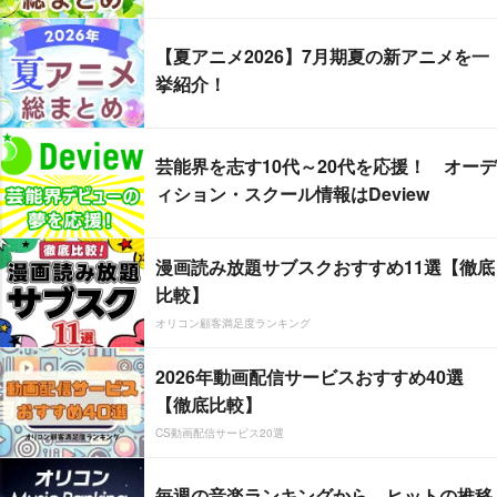
【夏アニメ2026】7月期夏の新アニメを一
挙紹介！
芸能界を志す10代～20代を応援！ オーデ
ィション・スクール情報はDeview
漫画読み放題サブスクおすすめ11選【徹底
比較】
オリコン顧客満足度ランキング
2026年動画配信サービスおすすめ40選
【徹底比較】
CS動画配信サービス20選
毎週の音楽ランキングから、ヒットの推移