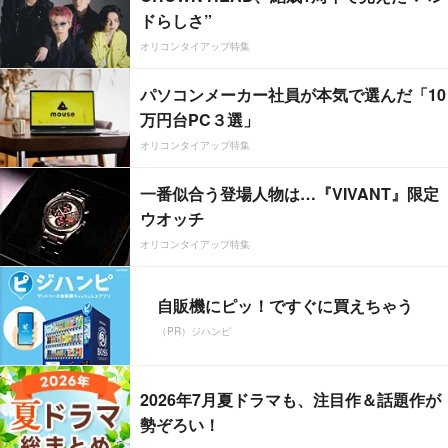
ドらしさ”
オリコンタイアップ特集
パソコンメーカー社員が本気で選んだ「10
万円台PC３選」
オリコンタイアップ特集
一番似合う登場人物は…『VIVANT』限定
ウオッチ
オリコンタイアップ特集
自販機にピッ！ですぐに買えちゃう
（PR）ジハンピ
2026年7月夏ドラマも、注目作＆話題作が
勢ぞろい！