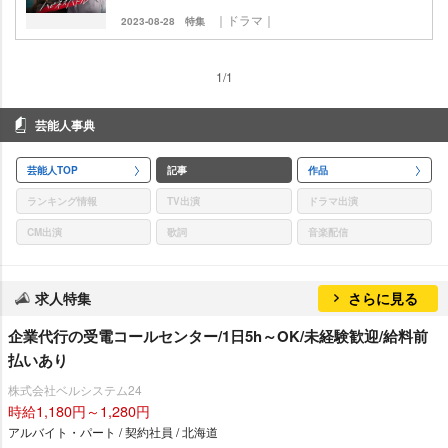
｜ドラマ｜
2023-08-28
特集
1/1
芸能人事典
芸能人TOP
記事
作品
ランキング情報
TV出演
ドラマ出演
CM出演
歌詞
音楽配信
求人特集
さらに見る
企業代行の受電コールセンター/1日5h～OK/未経験歓迎/給料前
払いあり
株式会社ベルシステム24
時給1,180円～1,280円
アルバイト・パート / 契約社員 / 北海道