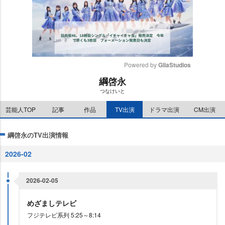
Powered by 
GliaStudios
綱啓永
M
つなけいと
u
t
芸能人TOP
記事
作品
TV出演
ドラマ出演
CM出演
e
綱啓永のTV出演情報
2026-02
2026-02-05
めざましテレビ
フジテレビ系列 5:25～8:14