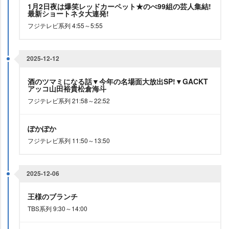
1月2日夜は爆笑レッドカーペット★のべ99組の芸人集結!
最新ショートネタ大連発!
フジテレビ系列 4:55～5:55
2025-12-12
酒のツマミになる話▼今年の名場面大放出SP!▼GACKT
アッコ山田裕貴松倉海斗
フジテレビ系列 21:58～22:52
ぽかぽか
フジテレビ系列 11:50～13:50
2025-12-06
王様のブランチ
TBS系列 9:30～14:00