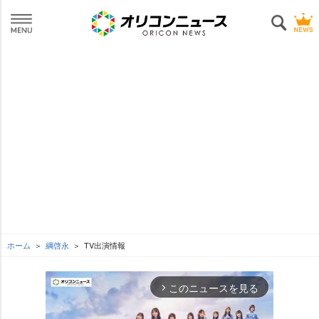
ホーム
綱啓永
TV出演情報
このニュースを見る
arrow_forward_ios