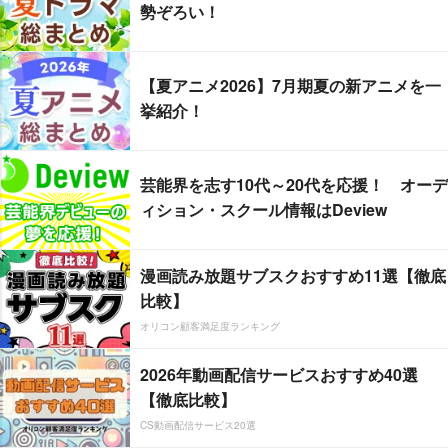
勢ぞろい！
【夏アニメ2026】7月期夏の新アニメを一
挙紹介！
芸能界を志す10代～20代を応援！ オーデ
ィション・スクール情報はDeview
漫画読み放題サブスクおすすめ11選【徹底
比較】
オリコン顧客満足度ランキング
2026年動画配信サービスおすすめ40選
【徹底比較】
CS動画配信サービス20選