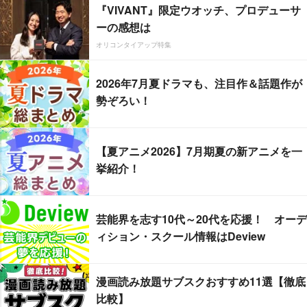
『VIVANT』限定ウオッチ、プロデューサ
ーの感想は
オリコンタイアップ特集
2026年7月夏ドラマも、注目作＆話題作が
勢ぞろい！
【夏アニメ2026】7月期夏の新アニメを一
挙紹介！
芸能界を志す10代～20代を応援！ オーデ
ィション・スクール情報はDeview
漫画読み放題サブスクおすすめ11選【徹底
比較】