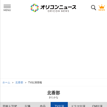
ホーム
北香那
TV出演情報
北香那
きたかな
芸能人TOP
記事
作品
TV出演
ドラマ出演
CM出演