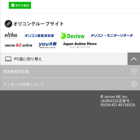
PC版に切り替え
禁無断複写転載
クッキーの使用について
© oricon ME inc.
JASRAC許諾番号：
9009642140Y38026