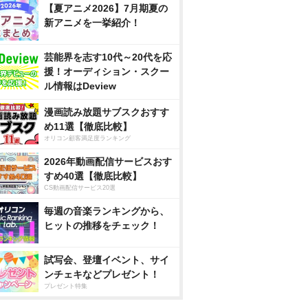
【夏アニメ2026】7月期夏の
新アニメを一挙紹介！
芸能界を志す10代～20代を応
援！オーディション・スクー
ル情報はDeview
漫画読み放題サブスクおすす
め11選【徹底比較】
オリコン顧客満足度ランキング
2026年動画配信サービスおす
すめ40選【徹底比較】
CS動画配信サービス20選
毎週の音楽ランキングから、
ヒットの推移をチェック！
試写会、登壇イベント、サイ
ンチェキなどプレゼント！
プレゼント特集