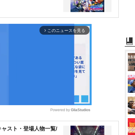
このニュースを見る
arrow_forward_ios
Powered by 
GliaStudios
M
ャスト・登場人物一覧/