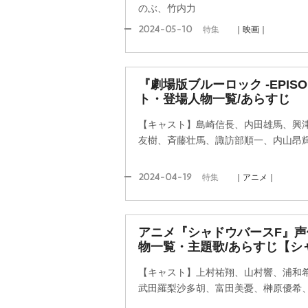
のぶ、竹内力
2024-05-10
特集
｜映画｜
『劇場版ブルーロック -EPIS
ト・登場人物一覧/あらすじ
【キャスト】島崎信長、内田雄馬、興
友樹、斉藤壮馬、諏訪部順一、内山昂
2024-04-19
特集
｜アニメ｜
アニメ『シャドウバースF』
物一覧・主題歌/あらすじ【シ
【キャスト】上村祐翔、山村響、浦和
武田羅梨沙多胡、富田美憂、榊原優希