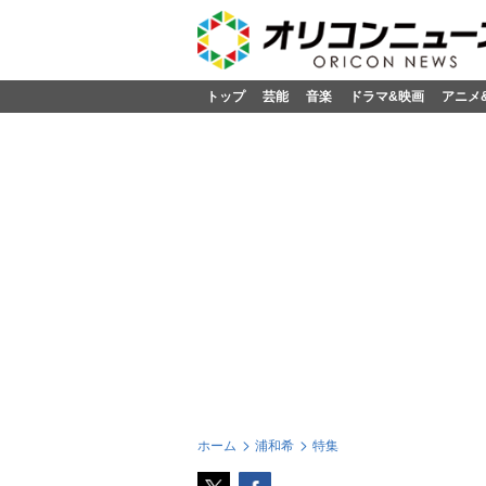
トップ
芸能
音楽
ドラマ&映画
アニメ
ホーム
浦和希
特集