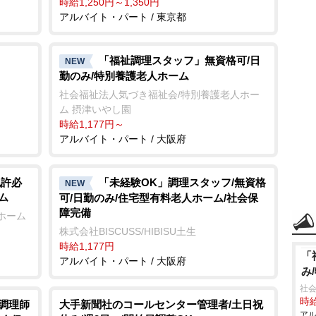
時給1,250円～1,350円
アルバイト・パート / 東京都
「福祉調理スタッフ」無資格可/日
NEW
勤のみ/特別養護老人ホーム
社会福祉法人気づき福祉会/特別養護老人ホー
ム 摂津いやし園
時給1,177円～
アルバイト・パート / 大阪府
免許必
「未経験OK」調理スタッフ/無資格
NEW
ム
可/日勤のみ/住宅型有料老人ホーム/社会保
障完備
ホーム
株式会社BISCUSS/HIBISU土生
時給1,177円
「
アルバイト・パート / 大阪府
み
社会
時給
/調理師
大手新聞社のコールセンター管理者/土日祝
アル