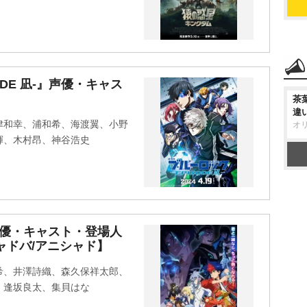
ODE 凪-』声優・キャス
茶
違
津和幸、浦和希、海渡翼、小野
オ
輝、木村昂、神谷浩史
声優・キャスト・登場人
ャドバ/アニシャド】
希、井澤詩織、森久保祥太郎、
、逢坂良太、集貝はな