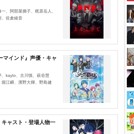
u
t
修一、阿部菜摘子、梶原岳人、
e
樹、佐倉綾音
ーマインド』声優・キャ
kayto、古川慎、萩谷慧
、堀江瞬、濱野大輝、野島健
・キャスト・登場人物一