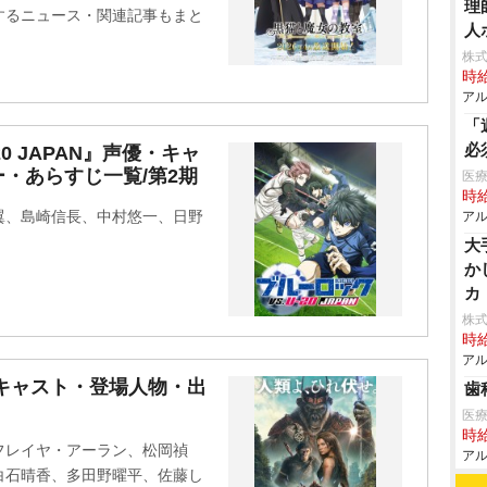
理
するニュース・関連記事もまと
人
株式
時給
アル
「
必
20 JAPAN』声優・キャ
・あらすじ一覧/第2期
医療
時給
翼、島崎信長、中村悠一、日野
アル
大
か
カ
株式
時給
アル
キャスト・登場人物・出
歯
医
時給
フレイヤ・アーラン、松岡禎
アル
白石晴香、多田野曜平、佐藤し