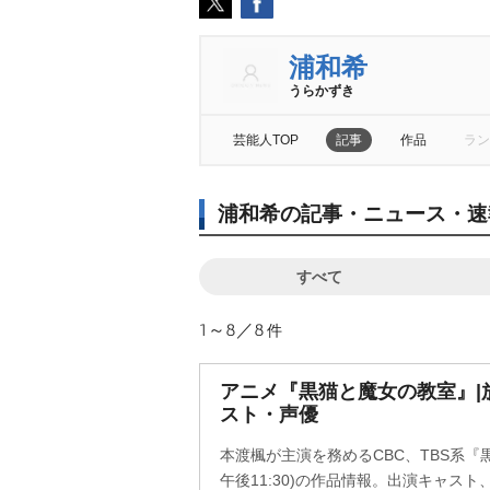
浦和希
うらかずき
芸能人TOP
記事
作品
ラン
浦和希の記事・ニュース・速
すべて
1～8／8
件
アニメ『黒猫と魔女の教室』|
スト・声優
本渡楓が主演を務めるCBC、TBS系『
午後11:30)の作品情報。出演キャス