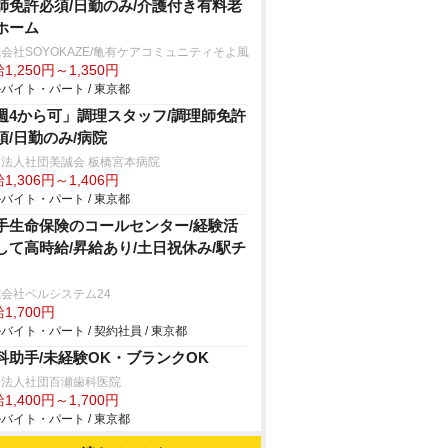
師免許必須/日勤のみ/介護付き有料老
ホーム
会社SOYOKAZE/亀有ケアコミュニティそよ風
1,250円～1,350円
バイト・パート / 東京都
週4から可」調理スタッフ/調理師免許
須/日勤のみ/病院
法人社団美誠会 板橋宮本病院
1,306円～1,406円
バイト・パート / 東京都
手生命保険のコールセンター/経験活
して高時給/昇給あり/土日祝休み/駅チ
会社ベルシステム24
1,700円
バイト・パート / 契約社員 / 東京都
科助手/未経験OK・ブランクOK
療法人社団百瀬歯科医院
1,400円～1,700円
バイト・パート / 東京都