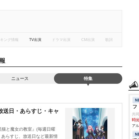
キング情報
TV出演
ドラマ出演
CM出演
歌詞
報
ニュース
特集
N
フ
放送日・あらすじ・キャ
共同
時給
アル
黒猫と魔女の教室』(毎週日曜
N
ト、あらすじ、放送日など最新情