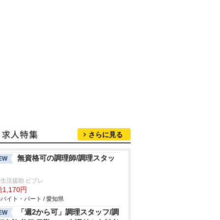
さらに見る
無資格可の調理師/調理スタッ
EW
生活援助 ビブレ
1,170円
バイト・パート / 愛知県
「週2から可」調理スタッフ/調
EW