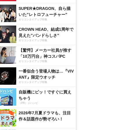
SUPER★DRAGON、自ら描
いた”レトロフューチャー”
オリコンタイアップ特集
CROWN HEAD、結成1周年で
見えた”バンドらしさ”
オリコンタイアップ特集
【驚愕】メーカー社員が推す
「10万円台」神コスパPC
オリコンタイアップ特集
一番似合う登場人物は…『VIV
ANT』限定ウオッチ
オリコンタイアップ特集
自販機にピッ！ですぐに買え
ちゃう
（PR）ジハンピ
2026年7月夏ドラマも、注目
作＆話題作が勢ぞろい！