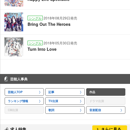
2018年08月29日発売
シングル
Bring Out The Heroes
2018年05月30日発売
シングル
Turn Into Love
芸能人事典
芸能人TOP
記事
作品
ランキング情報
TV出演
ドラマ出演
CM出演
歌詞
音楽配信
求人特集
さらに見る