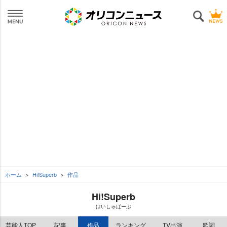
ホーム
Hi!Superb
作品
Hi!Superb
はいしゅぱーぶ
芸能人TOP
記事
作品
ランキング
TV出演
歌詞