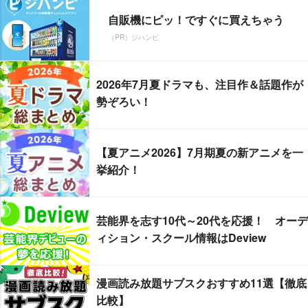
自販機にピッ！ですぐに買えちゃう
（PR）ジハンピ
2026年7月夏ドラマも、注目作＆話題作が
勢ぞろい！
【夏アニメ2026】7月期夏の新アニメを一
挙紹介！
芸能界を志す10代～20代を応援！ オーデ
ィション・スクール情報はDeview
漫画読み放題サブスクおすすめ11選【徹底
比較】