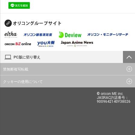
PC版に切り替え
禁無断複写転載
クッキーの使用について
© oricon ME inc.
JASRAC許諾番号：
9009642140Y38026