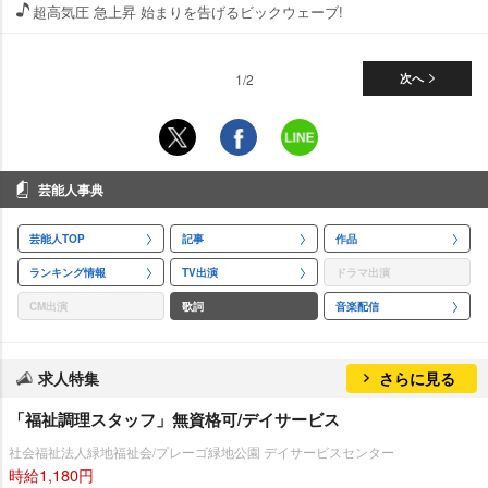
超高気圧 急上昇 始まりを告げるビックウェーブ!
1/2
次へ
芸能人事典
芸能人TOP
記事
作品
ランキング情報
TV出演
ドラマ出演
CM出演
歌詞
音楽配信
求人特集
さらに見る
「福祉調理スタッフ」無資格可/デイサービス
社会福祉法人緑地福祉会/プレーゴ緑地公園 デイサービスセンター
時給1,180円