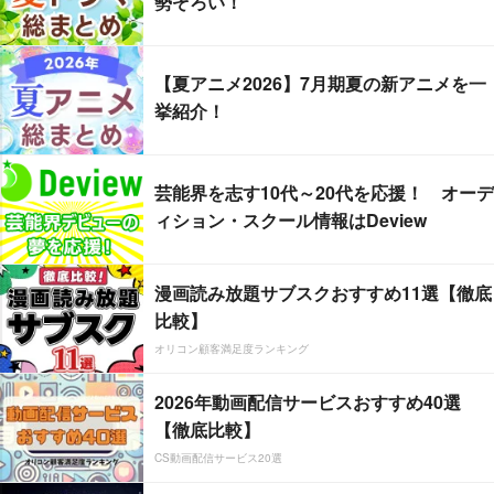
勢ぞろい！
【夏アニメ2026】7月期夏の新アニメを一
挙紹介！
芸能界を志す10代～20代を応援！ オーデ
ィション・スクール情報はDeview
漫画読み放題サブスクおすすめ11選【徹底
比較】
オリコン顧客満足度ランキング
2026年動画配信サービスおすすめ40選
【徹底比較】
CS動画配信サービス20選