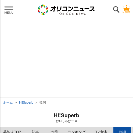
ホーム
Hi!Superb
歌詞
Hi!Superb
はいしゅぱーぶ
芸能人TOP
記事
作品
ランキング
TV出演
歌詞