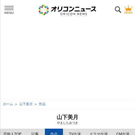
ホーム
山下美月
作品
山下美月
ましたみづき
芸能人TOP
記事
作品
TV出演
ドラマ出演
CM出演