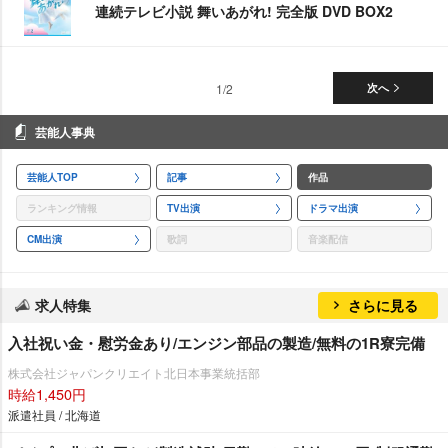
連続テレビ小説 舞いあがれ! 完全版 DVD BOX2
1/2
次へ
芸能人事典
芸能人TOP
記事
作品
ランキング情報
TV出演
ドラマ出演
CM出演
歌詞
音楽配信
求人特集
さらに見る
入社祝い金・慰労金あり/エンジン部品の製造/無料の1R寮完備
株式会社ジャパンクリエイト北日本事業統括部
時給1,450円
派遣社員 / 北海道