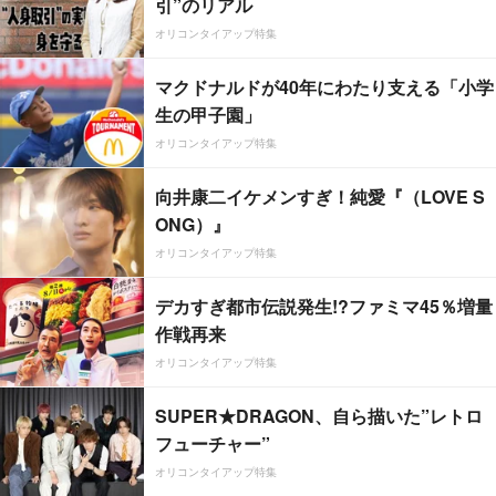
引”のリアル
オリコンタイアップ特集
マクドナルドが40年にわたり支える「小学
生の甲子園」
オリコンタイアップ特集
向井康二イケメンすぎ！純愛『（LOVE S
ONG）』
オリコンタイアップ特集
デカすぎ都市伝説発生!?ファミマ45％増量
作戦再来
オリコンタイアップ特集
SUPER★DRAGON、自ら描いた”レトロ
フューチャー”
オリコンタイアップ特集