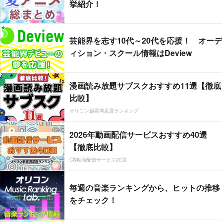
挙紹介！
芸能界を志す10代～20代を応援！ オーデ
ィション・スクール情報はDeview
漫画読み放題サブスクおすすめ11選【徹底
比較】
オリコン顧客満足度ランキング
2026年動画配信サービスおすすめ40選
【徹底比較】
CS動画配信サービス20選
毎週の音楽ランキングから、ヒットの推移
をチェック！