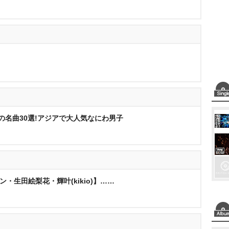
日本の名曲30選!アジアで大人気なにわ男子
ィン・生田絵梨花・輝叶(kikio)】……