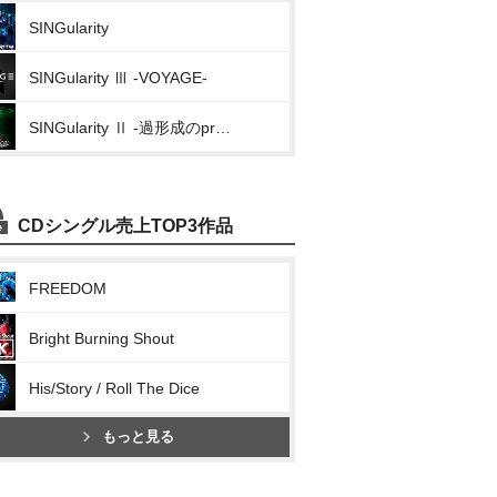
SINGularity
SINGularity Ⅲ -VOYAGE-
SINGularity Ⅱ -過形成のprotoCOL-
CDシングル売上TOP3作品
FREEDOM
Bright Burning Shout
His/Story / Roll The Dice
もっと見る