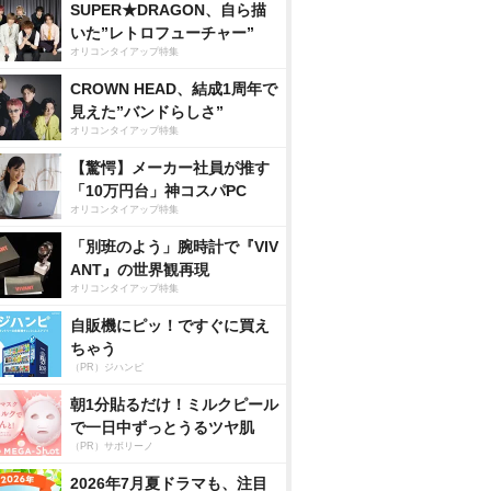
SUPER★DRAGON、自ら描
いた”レトロフューチャー”
オリコンタイアップ特集
CROWN HEAD、結成1周年で
見えた”バンドらしさ”
オリコンタイアップ特集
【驚愕】メーカー社員が推す
「10万円台」神コスパPC
オリコンタイアップ特集
「別班のよう」腕時計で『VIV
ANT』の世界観再現
オリコンタイアップ特集
自販機にピッ！ですぐに買え
ちゃう
（PR）ジハンピ
朝1分貼るだけ！ミルクピール
で一日中ずっとうるツヤ肌
（PR）サボリーノ
2026年7月夏ドラマも、注目