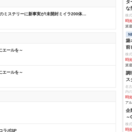
タ
な
のミステリーに新事実が!未開封ミイラ200体…
株
時給
派遣
N
築
前
能登にエールを～
株
時給
派遣
能登にエールを～
調
ス
名
内
時給
アル
企
～
株式
時給
HコラボSP