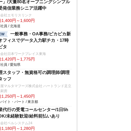
ー」/大量80名オープニングシンプル
受発信業務シニア活躍中
式会社エモリスリンク
1,400円～1,600円
社員 / 北海道
一般事務・OA事務/ピカピカ新
EW
オフィスでデータ入力駅チカ・17時
ピタ
式会社日本ワークプレイス東海
1,420円～1,775円
社員 / 愛知県
理スタッフ・無資格可の調理師/調理
タッフ
古屋マルタマフーズ株式会社 ハートランド足立
の厨房
1,250円～1,450円
バイト・パート / 東京都
業代行の受電コールセンター/1日5h
OK/未経験歓迎/給料前払いあり
会社ベルシステム24
1,180円～1,280円