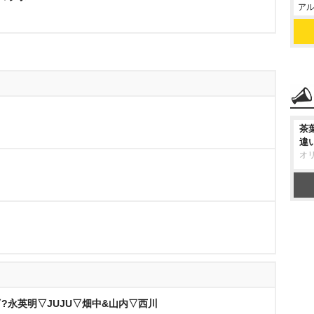
アル
茶
違
オ
?永英明▽JUJU▽畑中&山内▽西川