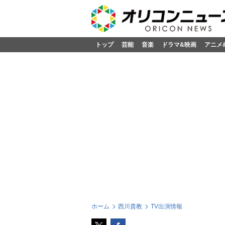
トップ
芸能
音楽
ドラマ&映画
アニメ
ホーム
西川貴教
TV出演情報