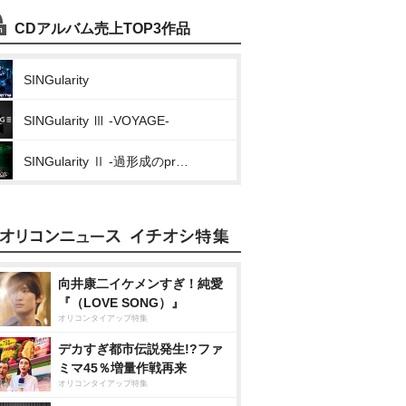
CDアルバム売上TOP3作品
SINGularity
SINGularity Ⅲ -VOYAGE-
SINGularity Ⅱ -過形成のprotoCOL-
向井康二イケメンすぎ！純愛
『（LOVE SONG）』
オリコンタイアップ特集
デカすぎ都市伝説発生!?ファ
ミマ45％増量作戦再来
オリコンタイアップ特集