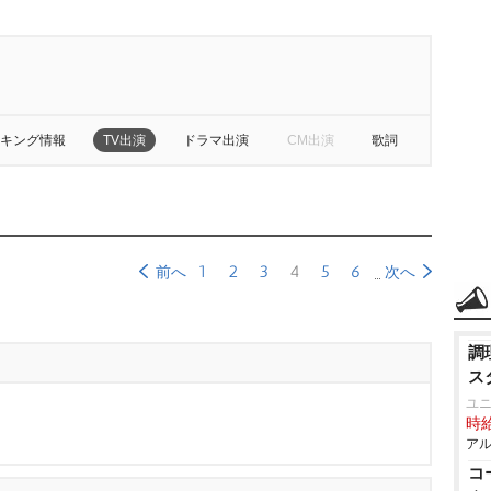
キング情報
TV出演
ドラマ出演
CM出演
歌詞
1
2
3
4
5
6
前へ
次へ
調
ス
ユ
時給
アル
コ