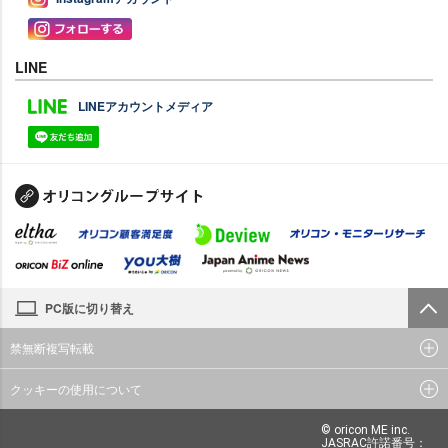
LINE
LINEアカウントメディア
PC版に切り替え
禁無断複写転載
クッキーの使用について
© oricon ME inc.
JASRAC許諾番号：