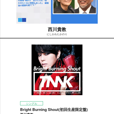
西川貴教
にしかわたかのり
M
u
t
e
シングル
Bright Burning Shout(初回生産限定盤)