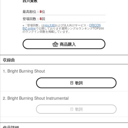
西川貴教
最高順位：
8
位
登場回数：
8
回
※「登場回数」は
you大樹
および法人向けサービス・
ORICON
BiZ online
で公開しております週間シングルランキングTOP200
のランクイン回数を掲載しています。
商品購入
収録曲
1. Bright Burning Shout
歌詞
2. Bright Burning Shout Instrumental
歌詞
作品詳細