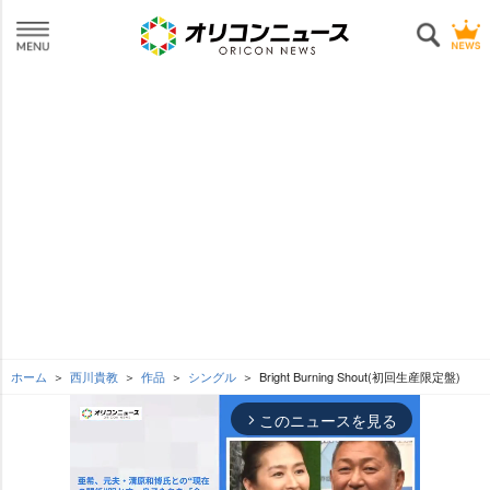
ホーム
西川貴教
作品
シングル
Bright Burning Shout(初回生産限定盤)
このニュースを見る
arrow_forward_ios