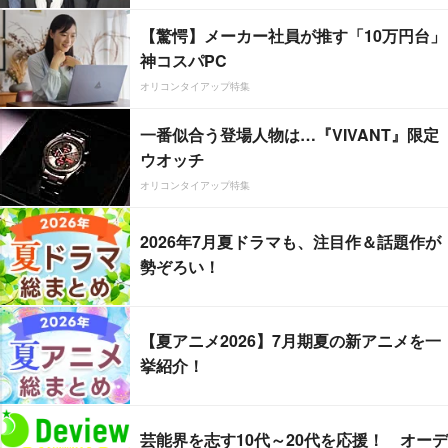
【驚愕】メーカー社員が推す「10万円台」
神コスパPC
オリコンタイアップ特集
一番似合う登場人物は…『VIVANT』限定
ウオッチ
オリコンタイアップ特集
2026年7月夏ドラマも、注目作＆話題作が
勢ぞろい！
【夏アニメ2026】7月期夏の新アニメを一
挙紹介！
芸能界を志す10代～20代を応援！ オーデ