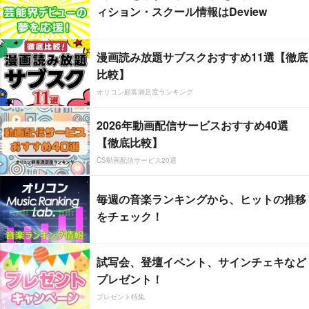
ィション・スクール情報はDeview
漫画読み放題サブスクおすすめ11選【徹底
比較】
オリコン顧客満足度ランキング
2026年動画配信サービスおすすめ40選
【徹底比較】
CS動画配信サービス20選
毎週の音楽ランキングから、ヒットの推移
をチェック！
試写会、登壇イベント、サインチェキなど
プレゼント！
プレゼント特集