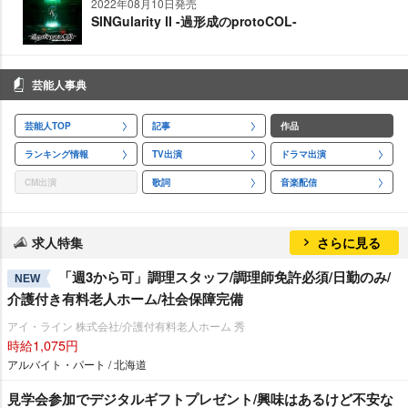
2022年08月10日発売
SINGularity Ⅱ -過形成のprotoCOL-
芸能人事典
芸能人TOP
記事
作品
ランキング情報
TV出演
ドラマ出演
CM出演
歌詞
音楽配信
求人特集
さらに見る
「週3から可」調理スタッフ/調理師免許必須/日勤のみ/
NEW
介護付き有料老人ホーム/社会保障完備
アイ・ライン 株式会社/介護付有料老人ホーム 秀
時給1,075円
アルバイト・パート / 北海道
見学会参加でデジタルギフトプレゼント/興味はあるけど不安な