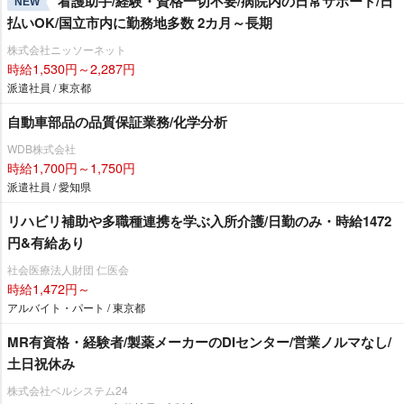
看護助手/経験・資格一切不要/病院内の日常サポート/日
NEW
払いOK/国立市内に勤務地多数 2カ月～長期
株式会社ニッソーネット
時給1,530円～2,287円
派遣社員 / 東京都
自動車部品の品質保証業務/化学分析
WDB株式会社
時給1,700円～1,750円
派遣社員 / 愛知県
リハビリ補助や多職種連携を学ぶ入所介護/日勤のみ・時給1472
円&有給あり
社会医療法人財団 仁医会
時給1,472円～
アルバイト・パート / 東京都
MR有資格・経験者/製薬メーカーのDIセンター/営業ノルマなし/
土日祝休み
株式会社ベルシステム24