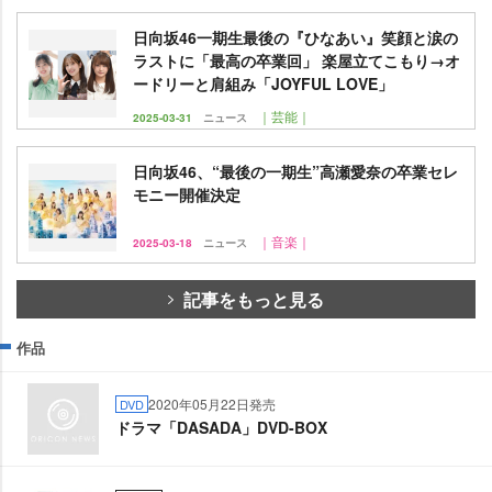
日向坂46一期生最後の『ひなあい』笑顔と涙の
ラストに「最高の卒業回」 楽屋立てこもり→オ
ードリーと肩組み「JOYFUL LOVE」
｜芸能｜
2025-03-31
ニュース
日向坂46、“最後の一期生”高瀬愛奈の卒業セレ
モニー開催決定
｜音楽｜
2025-03-18
ニュース
記事をもっと見る
作品
2020年05月22日発売
DVD
ドラマ「DASADA」DVD-BOX