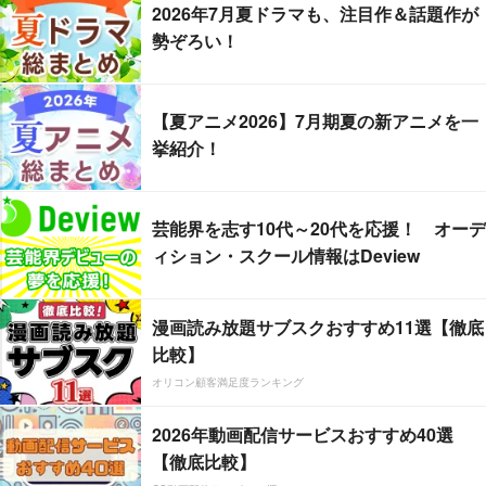
2026年7月夏ドラマも、注目作＆話題作が
勢ぞろい！
【夏アニメ2026】7月期夏の新アニメを一
挙紹介！
芸能界を志す10代～20代を応援！ オーデ
ィション・スクール情報はDeview
漫画読み放題サブスクおすすめ11選【徹底
比較】
オリコン顧客満足度ランキング
2026年動画配信サービスおすすめ40選
【徹底比較】