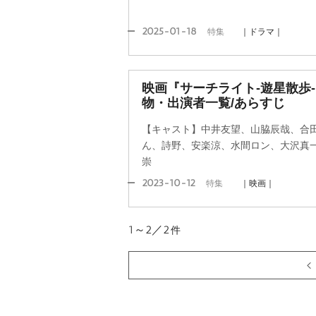
2025-01-18
特集
｜ドラマ｜
映画『サーチライト-遊星散歩
物・出演者一覧/あらすじ
【キャスト】中井友望、山脇辰哉、合
ん、詩野、安楽涼、水間ロン、大沢真
崇
2023-10-12
特集
｜映画｜
1～2／2
件