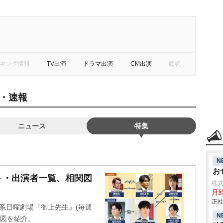
キング情報
TV出演
ドラマ出演
CM出演
歌詞
・速報
ニュース
特集
N
お
ト・出演者一覧、相関図
株
月給
正社
S系日曜劇場『御上先生』(毎週
N
関図を紹介。