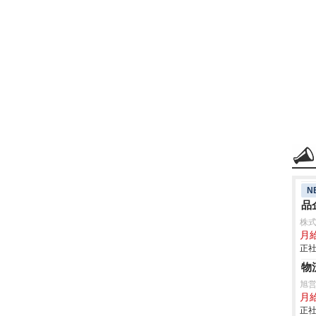
N
品
株
月給
正社
物
旭
月
正社