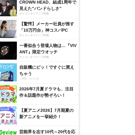
CROWN HEAD、結成1周年で
見えた”バンドらしさ”
オリコンタイアップ特集
【驚愕】メーカー社員が推す
「10万円台」神コスパPC
オリコンタイアップ特集
一番似合う登場人物は…『VIV
ANT』限定ウオッチ
オリコンタイアップ特集
自販機にピッ！ですぐに買え
ちゃう
（PR）ジハンピ
2026年7月夏ドラマも、注目
作＆話題作が勢ぞろい！
【夏アニメ2026】7月期夏の
新アニメを一挙紹介！
芸能界を志す10代～20代を応