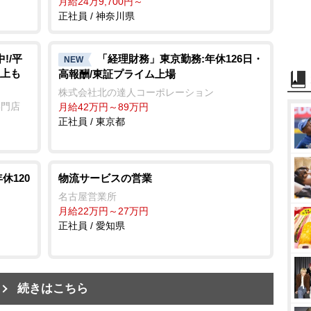
月給24万9,700円～
正社員 / 神奈川県
!/平
「経理財務」東京勤務:年休126日・
NEW
以上も
高報酬/東証プライム上場
株式会社北の達人コーポレーション
専門店
月給42万円～89万円
正社員 / 東京都
休120
物流サービスの営業
名古屋営業所
月給22万円～27万円
正社員 / 愛知県
続きはこちら