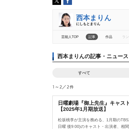
西本まりん
にしもとまりん
芸能人TOP
記事
作品
ラン
西本まりんの記事・ニュース
すべて
1～2／2
件
日曜劇場『御上先生』キャス
【2025年1月期放送】
松坂桃李が主演を務める、1月期のTB
日曜 後9:00)のキャスト・出演者、相