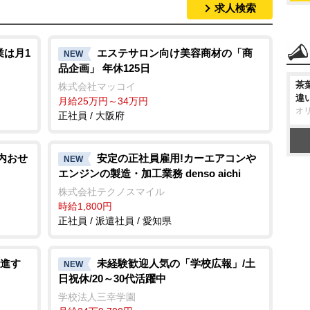
求人検索
業は月1
エステサロン向け美容商材の「商
NEW
品企画」 年休125日
茶
株式会社マッコイ
違
月給25万円～34万円
オ
正社員 / 大阪府
内おせ
安定の正社員雇用!カーエアコン
NEW
エンジンの製造・加工業務 denso aichi
株式会社テクノスマイル
時給1,800円
正社員 / 派遣社員 / 愛知県
進す
未経験歓迎人気の「学校広報」/土
NEW
日祝休/20～30代活躍中
学校法人三幸学園