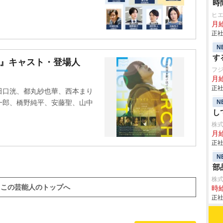
時
ヒ
月給
正社
N
す
-』キャスト・登場人
フ
月給
正社
田口洸、都丸紗也華、西本まり
N
一郎、橋野純平、安藤聖、山中
し
株
月
正社
N
部
株
この芸能人のトップへ
時給
正社