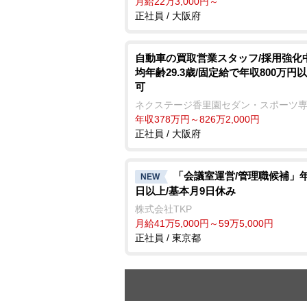
月給22万3,000円～
正社員 / 大阪府
自動車の買取営業スタッフ/採用強化中
均年齢29.3歳/固定給で年収800万円
可
ネクステージ香里園セダン・スポーツ
年収378万円～826万2,000円
正社員 / 大阪府
「会議室運営/管理職候補」年
NEW
日以上/基本月9日休み
株式会社TKP
月給41万5,000円～59万5,000円
正社員 / 東京都