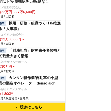
間以下/淀屋橋駅チカ/転勤なし
エン電工株式会社
22万円～27万6,600円
員 / 大阪府
採用・研修・組織づくりを推進
EW
る「人事職」
ジコピアン株式会社
22万3,000円～
員 / 大阪府
「財務担当」財務責任者候補と
EW
て裁量大きく活躍
式会社カワムラホーム
給30万円～
員 / 北海道
カンタン軽作業/自動車の小型
EW
品の製造オペレーター denso aichi
式会社テクノスマイル
1,800円
員 / 派遣社員 / 愛知県
続きはこちら