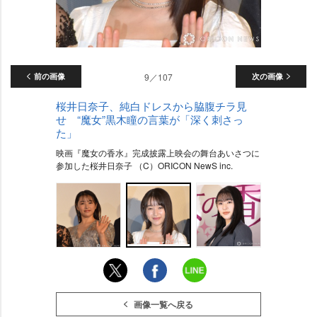
前の画像
9／107
次の画像
桜井日奈子、純白ドレスから脇腹チラ見
せ “魔女”黒木瞳の言葉が「深く刺さっ
た」
映画『魔女の香水』完成披露上映会の舞台あいさつに
参加した桜井日奈子 （C）ORICON NewS inc.
画像一覧へ戻る