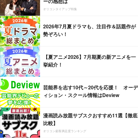
ーの感想は
オリコンタイアップ特集
2026年7月夏ドラマも、注目作＆話題作が
勢ぞろい！
【夏アニメ2026】7月期夏の新アニメを一
挙紹介！
芸能界を志す10代～20代を応援！ オーデ
ィション・スクール情報はDeview
漫画読み放題サブスクおすすめ11選【徹底
比較】
オリコン顧客満足度ランキング