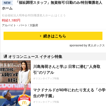
「福祉調理スタッフ」無資格可/日勤のみ/特別養護老人
NEW
ホーム
社会福祉法人明寿会/特別養護老人ホーム はくとう
時給1,180円
アルバイト・パート / 大阪府
続きはこちら
sponsored by 求人ボックス
オリコンニュース イチオシ特集
川島海荷さんと学ぶ 日常に潜む“人身取
引”のリアル
オリコンタイアップ特集
マクドナルドが40年にわたり支える「小学
生の甲子園」
オリコンタイアップ特集