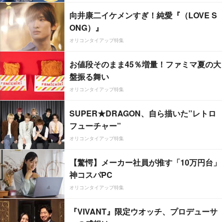
向井康二イケメンすぎ！純愛『（LOVE S
ONG）』
オリコンタイアップ特集
お値段そのまま45％増量！ファミマ夏の大
盤振る舞い
オリコンタイアップ特集
SUPER★DRAGON、自ら描いた”レトロ
フューチャー”
オリコンタイアップ特集
【驚愕】メーカー社員が推す「10万円台」
神コスパPC
オリコンタイアップ特集
『VIVANT』限定ウオッチ、プロデューサ