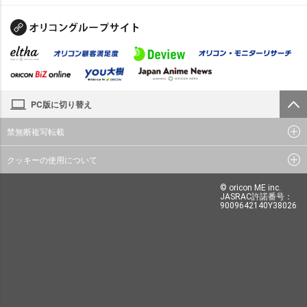
PC版に切り替え
禁無断複写転載
クッキーの使用について
© oricon ME inc.
JASRAC許諾番号：
9009642140Y38026