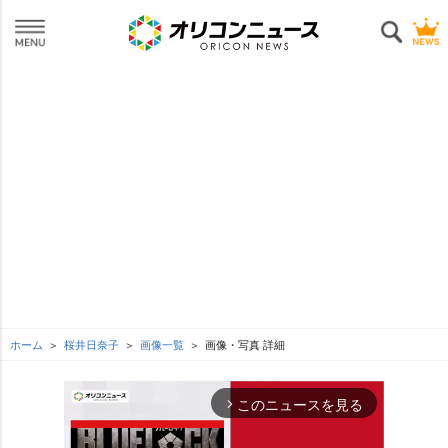
ホーム
桜井日奈子
画像一覧
画像・写真 詳細
このニュースを見る
arrow_forward_ios