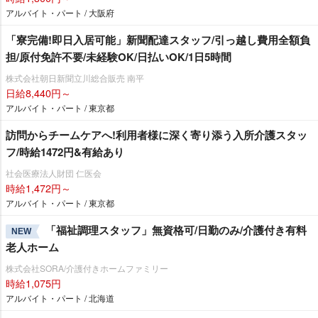
アルバイト・パート / 大阪府
「寮完備!即日入居可能」新聞配達スタッフ/引っ越し費用全額負
担/原付免許不要/未経験OK/日払いOK/1日5時間
株式会社朝日新聞立川総合販売 南平
日給8,440円～
アルバイト・パート / 東京都
訪問からチームケアへ!利用者様に深く寄り添う入所介護スタッ
フ/時給1472円&有給あり
社会医療法人財団 仁医会
時給1,472円～
アルバイト・パート / 東京都
「福祉調理スタッフ」無資格可/日勤のみ/介護付き有料
NEW
老人ホーム
株式会社SORA/介護付きホームファミリー
時給1,075円
アルバイト・パート / 北海道