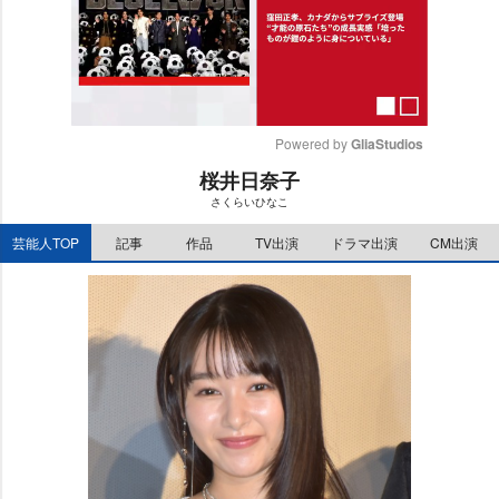
Powered by 
GliaStudios
桜井日奈子
M
さくらいひなこ
u
t
芸能人TOP
記事
作品
TV出演
ドラマ出演
CM出演
e