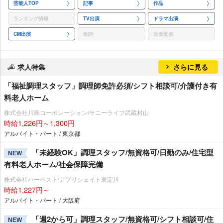
芸能人TOP
記事
作品
ランキング情報
TV出演
ドラマ出演
CM出演
歌詞
音楽配信
求人特集
さらに見る
「福祉調理スタッフ」調理師免許必須/シフト相談可/介護付き有
料老人ホーム
株式会社川島コーポレーション/サニーライフ武蔵村山
時給1,226円～1,300円
アルバイト・パート / 東京都
「未経験OK」調理スタッフ/無資格可/日勤のみ/住宅型
NEW
有料老人ホーム/社会保障完備
株式会社ハーベスト/アプリシェイト東淀川
時給1,227円～
アルバイト・パート / 大阪府
「週2から可」調理スタッフ/無資格可/シフト相談可/住
NEW