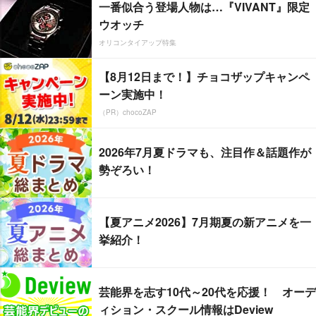
一番似合う登場人物は…『VIVANT』限定
ウオッチ
オリコンタイアップ特集
【8月12日まで！】チョコザップキャンペ
ーン実施中！
（PR）chocoZAP
2026年7月夏ドラマも、注目作＆話題作が
勢ぞろい！
【夏アニメ2026】7月期夏の新アニメを一
挙紹介！
芸能界を志す10代～20代を応援！ オーデ
ィション・スクール情報はDeview