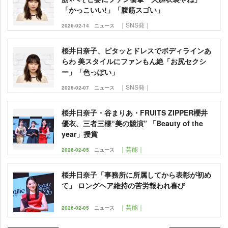
「かっこいい!」「腹筋スゴい」
｜SNS発｜
2026-02-14
ニュース
桜井日奈子、ピタッとドレスでボディラインあ
らわ 美スタイルにファンもん絶「お尻セクシ
ー」「色っぽい」
｜SNS発｜
2026-02-07
ニュース
桜井日奈子・谷まりあ・FRUITS ZIPPER櫻井
優衣、三者三様“美の競演” 「Beauty of the
year」授賞
｜芸能｜
2026-02-05
ニュース
桜井日奈子「事務所に所属してから表彰が初め
て」 ロングヘア維持の苦労報われ喜び
｜芸能｜
2026-02-05
ニュース