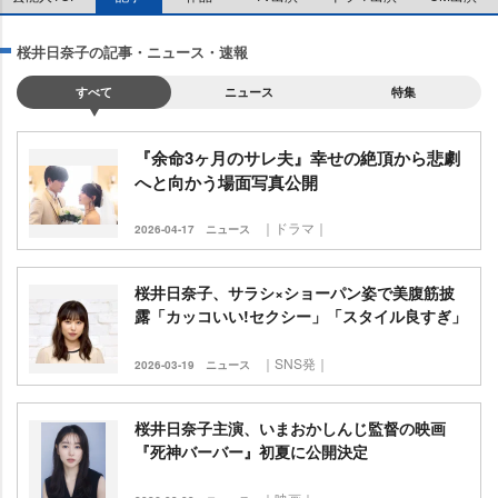
桜井日奈子の記事・ニュース・速報
すべて
ニュース
特集
『余命3ヶ月のサレ夫』幸せの絶頂から悲劇
へと向かう場面写真公開
｜ドラマ｜
2026-04-17
ニュース
桜井日奈子、サラシ×ショーパン姿で美腹筋披
露「カッコいい!セクシー」「スタイル良すぎ」
｜SNS発｜
2026-03-19
ニュース
桜井日奈子主演、いまおかしんじ監督の映画
『死神バーバー』初夏に公開決定