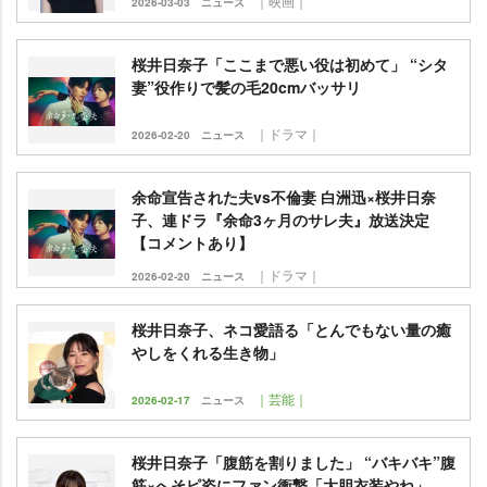
｜映画｜
2026-03-03
ニュース
桜井日奈子「ここまで悪い役は初めて」 “シタ
妻”役作りで髪の毛20cmバッサリ
｜ドラマ｜
2026-02-20
ニュース
余命宣告された夫vs不倫妻 白洲迅×桜井日奈
子、連ドラ『余命3ヶ月のサレ夫』放送決定
【コメントあり】
｜ドラマ｜
2026-02-20
ニュース
桜井日奈子、ネコ愛語る「とんでもない量の癒
しをくれる生き物」
｜芸能｜
2026-02-17
ニュース
桜井日奈子「腹筋を割りました」 “バキバキ”腹
筋×へそピ姿にファン衝撃「大胆衣装やね」