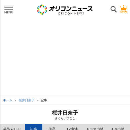
ホーム
桜井日奈子
記事
桜井日奈子
さくらいひなこ
芸能人TOP
記事
作品
TV出演
ドラマ出演
CM出演