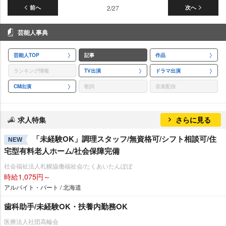
前へ
2/27
次へ
芸能人事典
芸能人TOP
記事
作品
ランキング情報
TV出演
ドラマ出演
CM出演
歌詞
音楽配信
求人特集
さらに見る
「未経験OK」調理スタッフ/無資格可/シフト相談可/住
NEW
宅型有料老人ホーム/社会保障完備
社会福祉法人札幌協働福祉会/たくあいたんぽぽ
時給1,075円～
アルバイト・パート / 北海道
歯科助手/未経験OK・扶養内勤務OK
医療法人社団高輪会