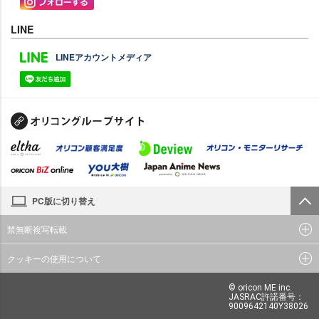
LINE
LINEアカウントメディア
PC版に切り替え
禁無断複写転載
クッキーの使用について
© oricon ME inc.
JASRAC許諾番号：
9009642140Y38026