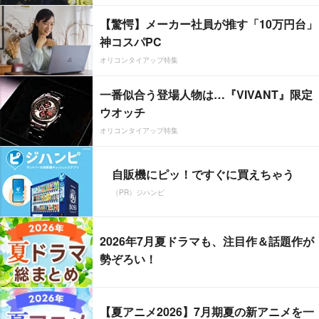
【驚愕】メーカー社員が推す「10万円台」
神コスパPC
オリコンタイアップ特集
一番似合う登場人物は…『VIVANT』限定
ウオッチ
オリコンタイアップ特集
自販機にピッ！ですぐに買えちゃう
（PR）ジハンピ
2026年7月夏ドラマも、注目作＆話題作が
勢ぞろい！
【夏アニメ2026】7月期夏の新アニメを一