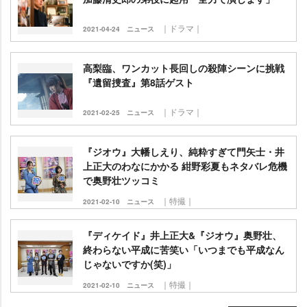
｜ドラマ｜
2021-04-24
ニュース
高梨臨、ワンカット長回しの殺陣シーンに挑戦
『遺留捜査』第8話ゲスト
｜ドラマ｜
2021-02-25
ニュース
『ジオウ』大幡しえり、純粋すぎて門矢士・井
上正大のわなにかかる 紺野彩夏もネタバレ危機
で奥野壮ツッコミ
｜特撮｜
2021-02-10
ニュース
『ディケイド』井上正大&『ジオウ』奥野壮、
終わらない平成に苦笑い「いつまでも平成なん
じゃないですか(笑)」
｜特撮｜
2021-02-10
ニュース