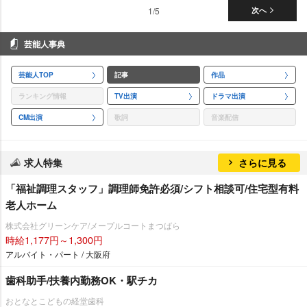
1/5
次へ
芸能人事典
芸能人TOP
記事
作品
ランキング情報
TV出演
ドラマ出演
CM出演
歌詞
音楽配信
求人特集
さらに見る
「福祉調理スタッフ」調理師免許必須/シフト相談可/住宅型有料
老人ホーム
株式会社グリーンケア/メープルコートまつばら
時給1,177円～1,300円
アルバイト・パート / 大阪府
歯科助手/扶養内勤務OK・駅チカ
おとなとこどもの経堂歯科