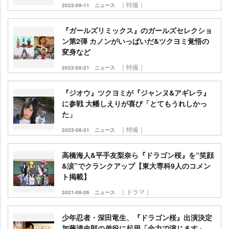
｜特撮｜
2022-09-11
ニュース
『ガールズリミックス』のガールズセレクショ
ン第2弾 カノンがいっぱいだ&ツクヨミ覚悟の
変身など
｜特撮｜
2022-08-21
ニュース
『ジオウ』ツクヨミが『ジャンヌ&アギレラ』
に参戦 大幡しえりが喜び「とてもうれしかっ
た」
｜特撮｜
2022-08-21
ニュース
高橋海人&平手友梨奈ら『ドラゴン桜』を“笑顔
&涙”でクランクアップ【東大専科9人のコメン
ト掲載】
｜ドラマ｜
2021-06-26
ニュース
少年忍者・深田竜生、『ドラゴン桜』出演決定
加藤清史郎の弟役に起用「全力で演じます」