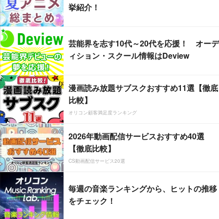
挙紹介！
芸能界を志す10代～20代を応援！ オーデ
ィション・スクール情報はDeview
漫画読み放題サブスクおすすめ11選【徹底
比較】
オリコン顧客満足度ランキング
2026年動画配信サービスおすすめ40選
【徹底比較】
CS動画配信サービス20選
毎週の音楽ランキングから、ヒットの推移
をチェック！