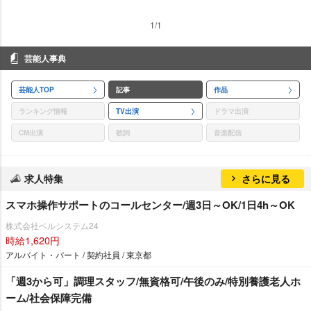
1/1
芸能人事典
芸能人TOP
記事
作品
ランキング情報
TV出演
ドラマ出演
CM出演
歌詞
音楽配信
求人特集
さらに見る
スマホ操作サポートのコールセンター/週3日～OK/1日4h～OK
株式会社ベルシステム24
時給1,620円
アルバイト・パート / 契約社員 / 東京都
「週3から可」調理スタッフ/無資格可/午後のみ/特別養護老人ホ
ーム/社会保障完備