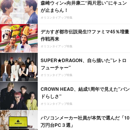
森崎ウィン×向井康二“両片思い”にキュン
が止まらん！
オリコンタイアップ特集
デカすぎ都市伝説発生!?ファミマ45％増量
作戦再来
オリコンタイアップ特集
SUPER★DRAGON、自ら描いた”レトロ
フューチャー”
オリコンタイアップ特集
CROWN HEAD、結成1周年で見えた”バン
ドらしさ”
オリコンタイアップ特集
パソコンメーカー社員が本気で選んだ「10
万円台PC３選」