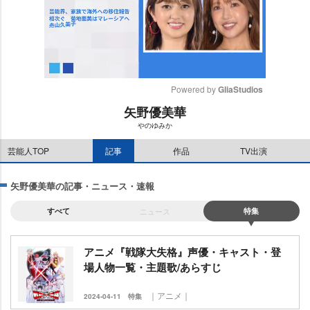
Powered by 
GliaStudios
矢野優美華
M
のゆみか
u
t
芸能人TOP
記事
作品
TV出演
e
矢野優美華の記事・ニュース・速報
すべて
ニュース
特集
アニメ『戦隊大失格』声優・キャスト・登
場人物一覧・主題歌/あらすじ
｜アニメ｜
2024-04-11
特集