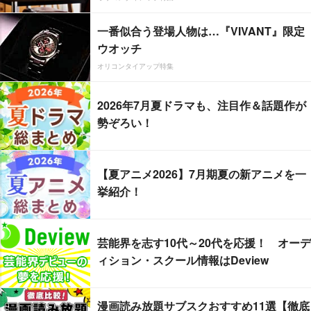
一番似合う登場人物は…『VIVANT』限定
ウオッチ
オリコンタイアップ特集
2026年7月夏ドラマも、注目作＆話題作が
勢ぞろい！
【夏アニメ2026】7月期夏の新アニメを一
挙紹介！
芸能界を志す10代～20代を応援！ オーデ
ィション・スクール情報はDeview
漫画読み放題サブスクおすすめ11選【徹底