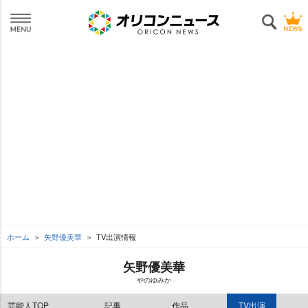
ホーム
矢野優美華
TV出演情報
矢野優美華
のゆみか
芸能人TOP
記事
作品
TV出演