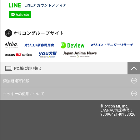
LINEアカウントメディア
PC版に切り替え
禁無断複写転載
クッキーの使用について
© oricon ME inc.
JASRAC許諾番号：
9009642140Y38026