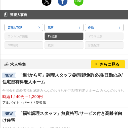
芸能人事典
芸能人TOP
記事
作品
ランキング情報
TV出演
ドラマ出演
CM出演
歌詞
音楽配信
求人特集
さらに見る
「週1から可」調理スタッフ/調理師免許必須/日勤のみ/
NEW
住宅型有料老人ホーム
合同会社高齢者福祉施設みんなのおうち/住宅型有料老人ホーム みんなのおうち
時給1,140円～1,200円
アルバイト・パート / 愛知県
「福祉調理スタッフ」無資格可/サービス付き高齢者向
NEW
け住宅