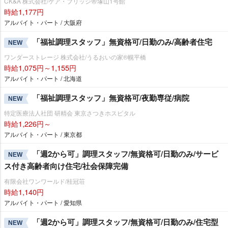
CK&A 株式会社/ケア・ブリッジ帝塚山1号館
時給1,177円
アルバイト・パート / 大阪府
「福祉調理スタッフ」無資格可/日勤のみ/高齢者住宅
NEW
ワンダーストレージ 株式会社/うるおいの家®幌平橋
時給1,075円～1,155円
アルバイト・パート / 北海道
「福祉調理スタッフ」無資格可/夜勤専従/病院
NEW
特定医療法人社団 研精会 東京さつきホスピタル
時給1,226円～
アルバイト・パート / 東京都
「週2から可」調理スタッフ/無資格可/日勤のみ/サービ
NEW
ス付き高齢者向け住宅/社会保障完備
有限会社ワンワールド/桂冠荘
時給1,140円
アルバイト・パート / 愛知県
「週2から可」調理スタッフ/無資格可/日勤のみ/住宅型
NEW