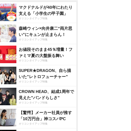
マクドナルドが40年にわたり
支える「小学生の甲子園」
オリコンタイアップ特集
森崎ウィン×向井康二“両片思
い”にキュンが止まらん！
オリコンタイアップ特集
お値段そのまま45％増量！フ
ァミマ夏の大盤振る舞い
オリコンタイアップ特集
SUPER★DRAGON、自ら描
いた”レトロフューチャー”
オリコンタイアップ特集
CROWN HEAD、結成1周年で
見えた”バンドらしさ”
オリコンタイアップ特集
【驚愕】メーカー社員が推す
「10万円台」神コスパPC
オリコンタイアップ特集