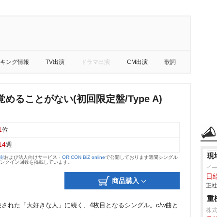
キング情報
TV出演
ドラマ出演
CM出演
歌詞
めることがない(初回限定盤/Type A)
1
位
14
週
現
大樹
および法人向けサービス・
ORICON BiZ online
で公開しております週間シングル
のランクイン回数を掲載しています。
イ
日
商品購入
正社
重
発売された「大好きな人」に続く、4枚目となるシングル。c/w曲と
株