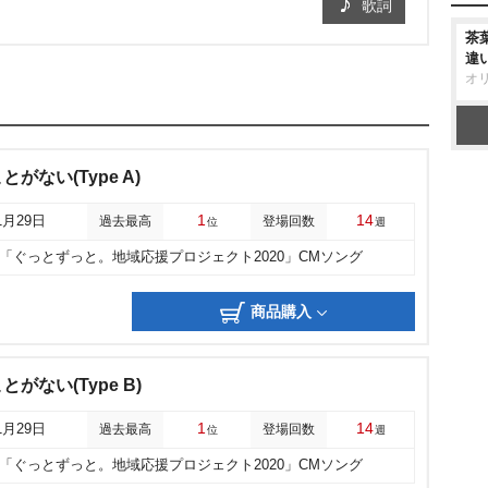
歌詞
茶
違
オ
がない(Type A)
1
14
1月29日
過去最高
登場回数
位
週
「ぐっとずっと。地域応援プロジェクト2020」CMソング
商品購入
がない(Type B)
1
14
1月29日
過去最高
登場回数
位
週
「ぐっとずっと。地域応援プロジェクト2020」CMソング