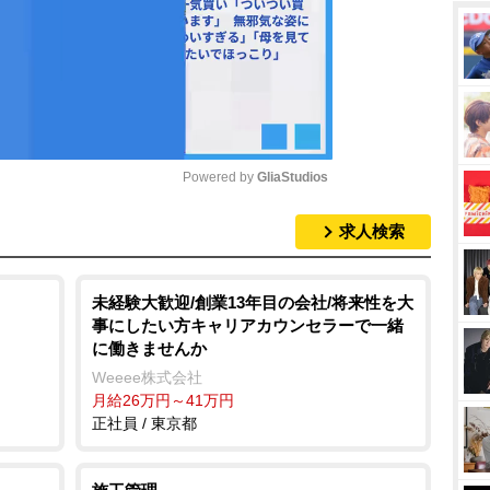
Powered by 
GliaStudios
求人検索
M
u
t
未経験大歓迎/創業13年目の会社/将来性を大
事にしたい方キャリアカウンセラーで一緒
e
に働きませんか
Weeee株式会社
月給26万円～41万円
正社員 / 東京都