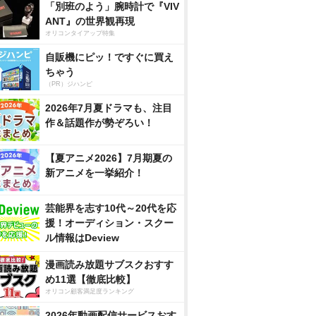
「別班のよう」腕時計で『VIV
ANT』の世界観再現
オリコンタイアップ特集
自販機にピッ！ですぐに買え
ちゃう
（PR）ジハンピ
2026年7月夏ドラマも、注目
作＆話題作が勢ぞろい！
【夏アニメ2026】7月期夏の
新アニメを一挙紹介！
芸能界を志す10代～20代を応
援！オーディション・スクー
ル情報はDeview
漫画読み放題サブスクおすす
め11選【徹底比較】
オリコン顧客満足度ランキング
2026年動画配信サービスおす