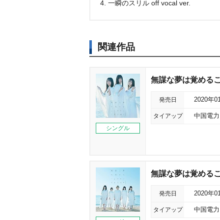
4. 一瞬のスリル off vocal ver.
関連作品
無謀な夢は覚めること
発売日
2020年0
タイアップ
中国電力
シングル
無謀な夢は覚めること
発売日
2020年0
タイアップ
中国電力