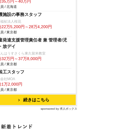
給35万円～40万円
員 / 北海道
護施設の事務スタッフ
会福祉法人桜花
22万5,200円～28万4,200円
員 / 東京都
童発達支援管理責任者 兼 管理者/児
・放デイ
ぱんはうすさくら東久留米教室
32万円～37万8,000円
員 / 東京都
装工スタッフ
会社MOA
1万2,000円
員 / 東京都
続きはこちら
sponsored by 求人ボックス