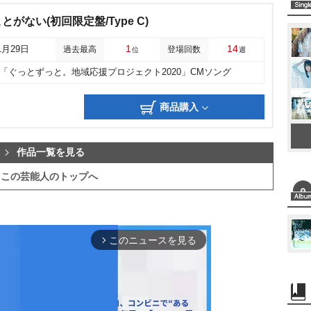
がない(初回限定盤/Type C)
1
14
1月29日
過去最高
登場回数
位
週
「ぐっとずっと。地域応援プロジェクト2020」CMソング
商品購入
作品一覧を見る
この芸能人のトップへ
このニュースを見る
arrow_forward_ios