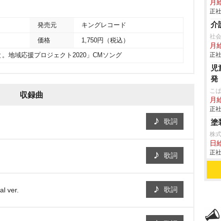
。
月
正社
介
発売元
キングレコード
社
価格
1,750円（税込）
月給
正社
。地域応援プロジェクト2020」CMソング
児
発
こ
収録曲
月給
正社
歌詞
塗
株式
日給
正社
歌詞
歌詞
 ver.