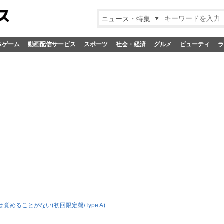
ニュース・特集
&ゲーム
動画配信サービス
スポーツ
社会・経済
グルメ
ビューティ
ラ
覚めることがない(初回限定盤/Type A)