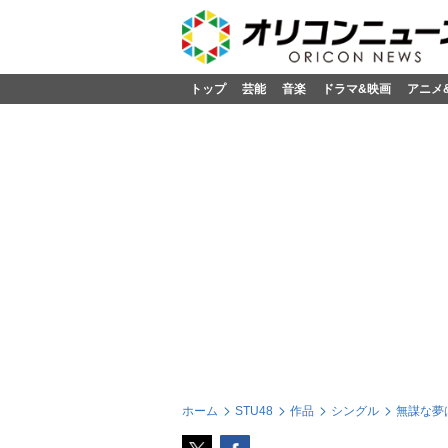
トップ
芸能
音楽
ドラマ&映画
アニメ
ホーム
STU48
作品
シングル
無謀な夢は