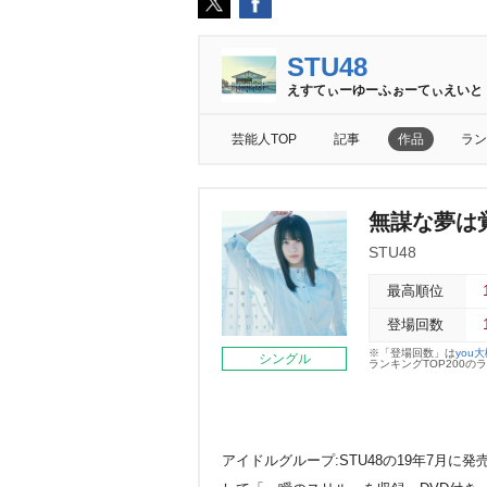
STU48
えすてぃーゆーふぉーてぃえいと
芸能人TOP
記事
作品
ラン
無謀な夢は覚
STU48
最高順位
登場回数
※「登場回数」は
you
シングル
ランキングTOP200
アイドルグループ:STU48の19年7月に