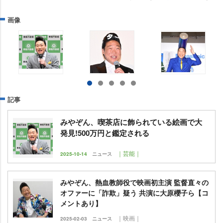
画像
記事
みやぞん、喫茶店に飾られている絵画で大
発見!500万円と鑑定される
｜芸能｜
2025-10-14
ニュース
みやぞん、熱血教師役で映画初主演 監督直々の
オファーに「詐欺」疑う 共演に大原櫻子ら【コ
メントあり】
｜映画｜
2025-02-03
ニュース