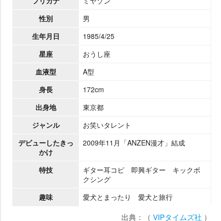
フリガナ
ミヤゾン
性別
男
生年月日
1985/4/25
星座
おうし座
血液型
A型
身長
172cm
出身地
東京都
ジャンル
お笑いタレント
デビューしたきっ
2009年11月「ANZEN漫才」結成
かけ
特技
ギター耳コピ 即興ギター キックボ
クシング
趣味
愛犬とまったり 愛犬と旅行
出典：（
VIPタイムズ社
）