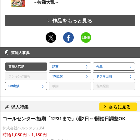
～拉麺大乱～
作品をもっと見る
芸能人事典
芸能人TOP
記事
作品
ランキング情報
TV出演
ドラマ出演
CM出演
歌詞
音楽配信
求人特集
さらに見る
コールセンター/短期「12/31まで」/週2日～/開始日調整OK
株式会社ベルシステム24
時給1,080円～1,180円