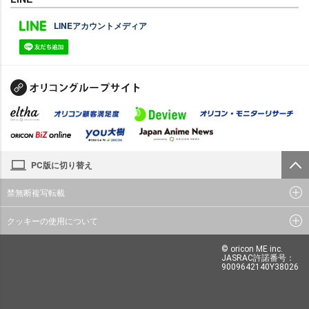
LINEアカウントメディア
PC版に切り替え
禁無断複写転載
クッキーの使用について
© oricon ME inc.
JASRAC許諾番号：
9009642140Y38026