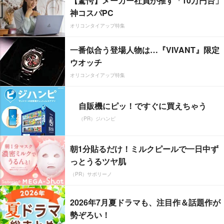
【驚愕】メーカー社員が推す「10万円台」
神コスパPC
オリコンタイアップ特集
一番似合う登場人物は…『VIVANT』限定
ウオッチ
オリコンタイアップ特集
自販機にピッ！ですぐに買えちゃう
（PR）ジハンピ
朝1分貼るだけ！ミルクピールで一日中ず
っとうるツヤ肌
（PR）サボリーノ
2026年7月夏ドラマも、注目作＆話題作が
勢ぞろい！