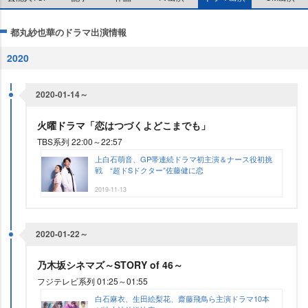
都丸紗也華のドラマ出演情報
2020
2020-01-14～
火曜ドラマ「恋はつづくよどこまでも」
TBS系列 22:00～22:57
上白石萌音、GP帯連続ドラマ初主演＆ナース役初挑
戦 “超ドSドクター”佐藤健に恋
2019-11-13
2020-01-22～
乃木坂シネマズ～STORY of 46～
フジテレビ系列 01:25～01:55
白石麻衣、生田絵梨花、齋藤飛鳥ら主演ドラマ10本