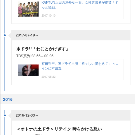
KAT-TUN上田の意外な一面、女性共演者が絶賛「ず
っと笑顔」
2017-10-10
2017-07-19～
水ドラ!!「わにとかげぎす」
TBS系列 23:56～00:26
有田哲平、連ドラ初主演「初々しい僕を見て」 ヒロ
インに本田翼
2017-05-22
2016
2016-12-03～
＜オトナの土ドラ＞リテイク 時をかける想い