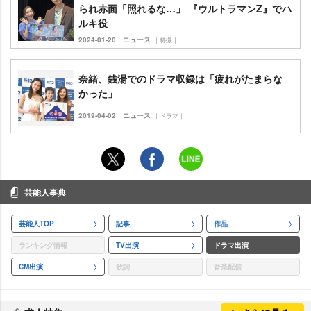
られ赤面「照れるな…」 『ウルトラマンZ』でハ
ルキ役
2024-01-20
ニュース
｜特撮｜
奈緒、銭湯でのドラマ収録は「疲れがたまらな
かった」
2019-04-02
ニュース
｜ドラマ｜
芸能人事典
芸能人TOP
記事
作品
ランキング情報
TV出演
ドラマ出演
CM出演
歌詞
音楽配信