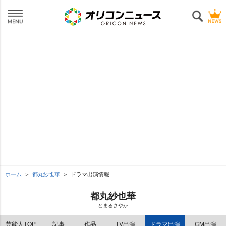
ホーム
都丸紗也華
ドラマ出演情報
都丸紗也華
とまるさやか
芸能人TOP
記事
作品
TV出演
ドラマ出演
CM出演