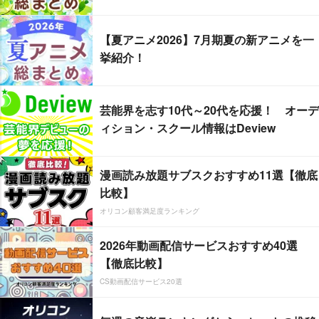
【夏アニメ2026】7月期夏の新アニメを一
挙紹介！
芸能界を志す10代～20代を応援！ オーデ
ィション・スクール情報はDeview
漫画読み放題サブスクおすすめ11選【徹底
比較】
オリコン顧客満足度ランキング
2026年動画配信サービスおすすめ40選
【徹底比較】
CS動画配信サービス20選