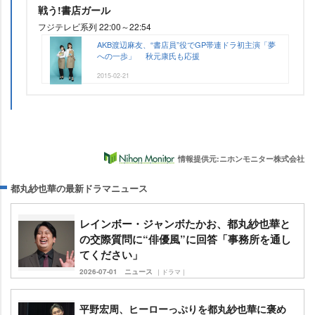
戦う!書店ガール
フジテレビ系列 22:00～22:54
AKB渡辺麻友、“書店員”役でGP帯連ドラ初主演「夢
への一歩」 秋元康氏も応援
2015-02-21
情報提供元:ニホンモニター株式会社
都丸紗也華の最新ドラマニュース
レインボー・ジャンボたかお、都丸紗也華と
の交際質問に“俳優風”に回答「事務所を通し
てください」
2026-07-01
ニュース
｜ドラマ｜
平野宏周、ヒーローっぷりを都丸紗也華に褒め