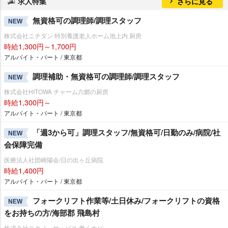
求人特集
さらに見る
無資格可の調理師/調理スタッフ
NEW
株式会社ニチダン 特別養護老人ホーム池上内 厨房
時給1,300円～1,700円
アルバイト・パート / 東京都
調理補助・無資格可の調理師/調理スタッフ
NEW
株式会社HITOWA チャーム六郷の厨房
時給1,300円～
アルバイト・パート / 東京都
「週3から可」調理スタッフ/無資格可/日勤のみ/病院/社
NEW
会保障完備
医療法人社団崎陽会/日の出ヶ丘病院
時給1,400円
アルバイト・パート / 東京都
フォークリフト作業等/土日休み/フォークリフトの資格
NEW
をお持ちの方/海部郡 飛島村
株式会社テクノ・サービス 働くナビ