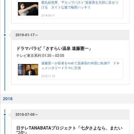
都丸紗也華、“Fカップバスト”造形美を大胆に見せつ
ける タイトな服で輪郭ハッキリ
2019-06-11
2019-01-17～
ドラマパラビ「さすらい温泉 遠藤憲一」
テレビ東京系列 01:35～02:05
遠藤憲一が役者をやめて温泉宿の仲居に転身!? ドキ
ュメンタリードラマに主演
2018-11-13
2018
2018-07-08～
日テレTANABATAプロジェクト「七夕さよなら、またい
つか」