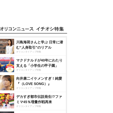
川島海荷さんと学ぶ 日常に潜
む“人身取引”のリアル
オリコンタイアップ特集
マクドナルドが40年にわたり
支える「小学生の甲子園」
オリコンタイアップ特集
向井康二イケメンすぎ！純愛
『（LOVE SONG）』
オリコンタイアップ特集
デカすぎ都市伝説発生!?ファ
ミマ45％増量作戦再来
オリコンタイアップ特集