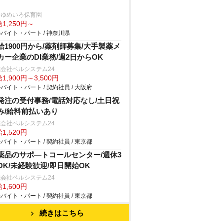
家ゆめいろ保育園
1,250円～
バイト・パート / 神奈川県
給1900円から/薬剤師募集/大手製薬メ
カー企業のDI業務/週2日からOK
会社ベルシステム24
1,900円～3,500円
バイト・パート / 契約社員 / 大阪府
発注の受付事務/電話対応なし/土日祝
み/給料前払いあり
会社ベルシステム24
1,520円
バイト・パート / 契約社員 / 東京都
薬品のサポ―トコールセンター/週休3
OK/未経験歓迎/即日開始OK
会社ベルシステム24
1,600円
バイト・パート / 契約社員 / 東京都
続きはこちら