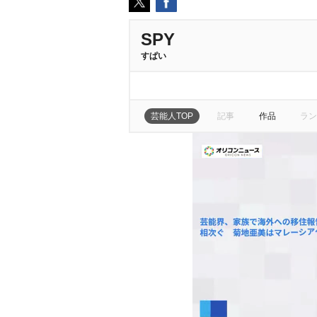
SPY
すぱい
芸能人TOP
記事
作品
ラン