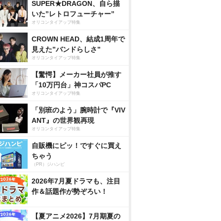
SUPER★DRAGON、自ら描
いた”レトロフューチャー”
オリコンタイアップ特集
CROWN HEAD、結成1周年で
見えた”バンドらしさ”
オリコンタイアップ特集
【驚愕】メーカー社員が推す
「10万円台」神コスパPC
オリコンタイアップ特集
「別班のよう」腕時計で『VIV
ANT』の世界観再現
オリコンタイアップ特集
自販機にピッ！ですぐに買え
ちゃう
（PR）ジハンピ
2026年7月夏ドラマも、注目
作＆話題作が勢ぞろい！
【夏アニメ2026】7月期夏の