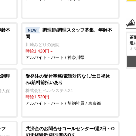
年齢不
調理師/調理スタッフ募集、年齢不
NEW
問
茶
違
川崎みどりの病院
オ
時給1,420円～
アルバイト・パート / 神奈川県
の調理
受発注の受付事務/電話対応なし/土日祝休
み/給料前払いあり
株式会社ベルシステム24
老人保
時給1,520円
アルバイト・パート / 契約社員 / 東京都
ッフ
共済金のお問合せコールセンター/週2日～O
K/未経験歓迎/扶養内OK