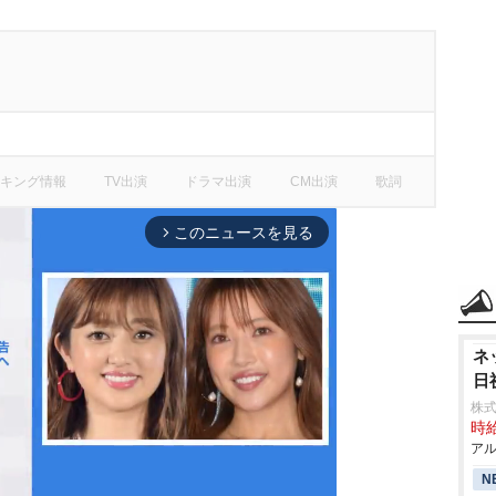
キング情報
TV出演
ドラマ出演
CM出演
歌詞
このニュースを見る
arrow_forward_ios
ネ
日
株式
時給
アル
N