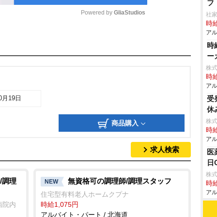
フ
Powered by 
GliaStudios
社
時給
アル
M
時
u
ー
t
株式
時給
e
アル
受
10月19日
休
株式
商品購入
時給
アル
求人検索
医
日
株式
/調理
無資格可の調理師/調理スタッフ
NEW
時給
アル
住宅型有料老人ホームクプナ
病院内
時給1,075円
アルバイト・パート / 北海道