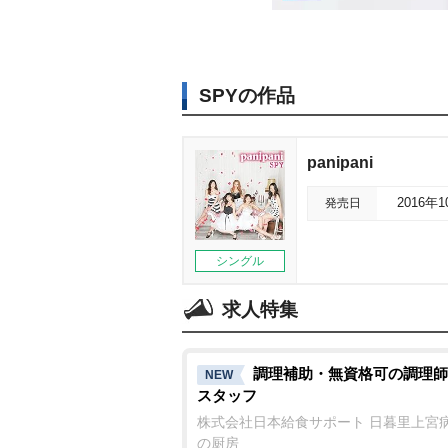
SPYの作品
panipani
発売日
2016年
シングル
求人特集
調理補助・無資格可の調理師
NEW
スタッフ
株式会社日本給食サポート 日暮里上宮
の厨房