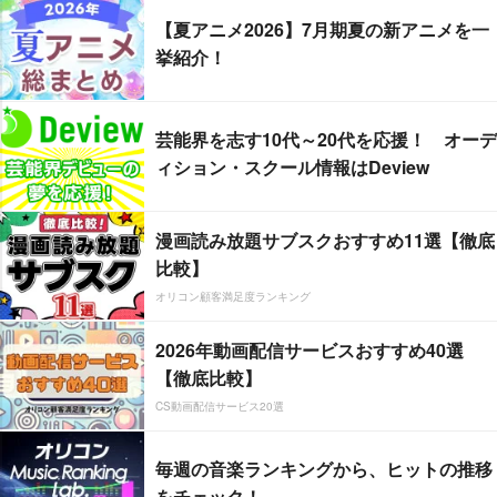
【夏アニメ2026】7月期夏の新アニメを一
挙紹介！
芸能界を志す10代～20代を応援！ オーデ
ィション・スクール情報はDeview
漫画読み放題サブスクおすすめ11選【徹底
比較】
オリコン顧客満足度ランキング
2026年動画配信サービスおすすめ40選
【徹底比較】
CS動画配信サービス20選
毎週の音楽ランキングから、ヒットの推移
をチェック！