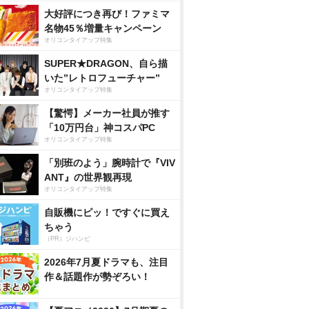
大好評につき再び！ファミマ
名物45％増量キャンペーン
オリコンタイアップ特集
SUPER★DRAGON、自ら描
いた”レトロフューチャー”
オリコンタイアップ特集
【驚愕】メーカー社員が推す
「10万円台」神コスパPC
オリコンタイアップ特集
「別班のよう」腕時計で『VIV
ANT』の世界観再現
オリコンタイアップ特集
自販機にピッ！ですぐに買え
ちゃう
（PR）ジハンピ
2026年7月夏ドラマも、注目
作＆話題作が勢ぞろい！