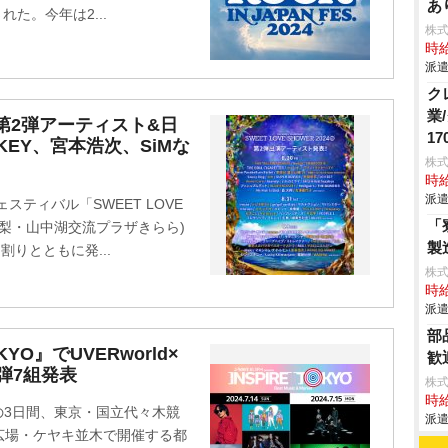
あ
れた。今年は2...
株
時給
派遣
ク
業
R」第2弾アーティスト&日
17
NKEY、宮本浩次、SiMな
株
時給
派遣
ティバル「SWEET LOVE
「
日/山梨・山中湖交流プラザきらら)
製
りとともに発...
株
時給
派遣
部
KYO』でUVERworld×
歓
1弾7組発表
株
時給
5日の3日間、東京・国立代々木競
派遣
広場・ケヤキ並木で開催する都