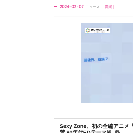
2024-02-07
ニュース
｜音楽｜
Sexy Zone、初の全編アニメ「
禁 80年代EDテーマ風