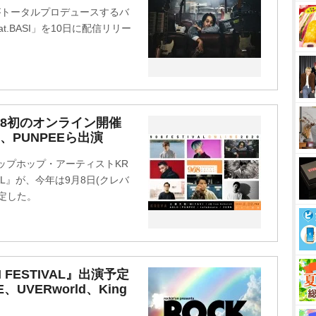
 がトータルプロデュースするバ
feat.BASI」を10日に配信リリー
』9・8初のオンライン開催
ch、PUNPEEら出演
ップホップ・アーティストKR
IVAL』が、今年は9月8日(クレバ
定した。
N FESTIVAL』出演予定
UVERworld、King