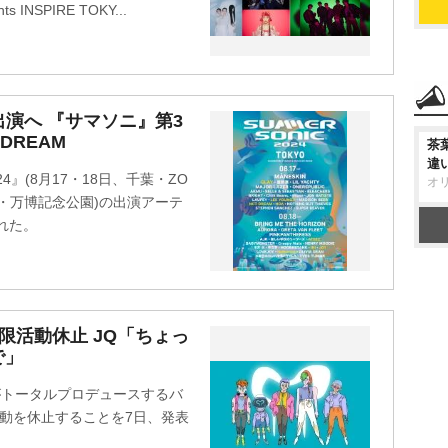
INSPIRE TOKY...
出演へ 『サマソニ』第3
 DREAM
茶
違
24』(8月17・18日、千葉・ZO
オ
阪・万博記念公園)の出演アーテ
れた。
無期限活動休止 JQ「ちょっ
で」
 がトータルプロデュースするバ
って活動を休止することを7日、発表