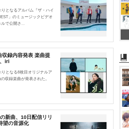
t
ヶ月ぶりとなるアルバム『ザ・ハイ
e
INEST」のミュージックビデオ
ネルで公開さ...
4曲収録内容発表 楽曲提
iri
ヶ月ぶりとなる8枚目オリジナルア
売)の収録楽曲が発表された。
SIとの新曲、10日配信リリ
待望の音源化