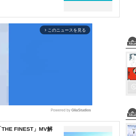
このニュースを見る
arrow_forward_ios
Powered by 
GliaStudios
M
THE FINEST」MV解
u