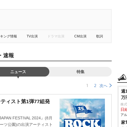
キング情報
TV出演
ドラマ出演
CM出演
歌詞
ス・速報
ニュース
特集
1
2
次へ
週
万
アーティスト第1弾77組発
株
日給
アル
N FESTIVAL 2024』(8月
家
スポーツ公園)の出演アーティスト