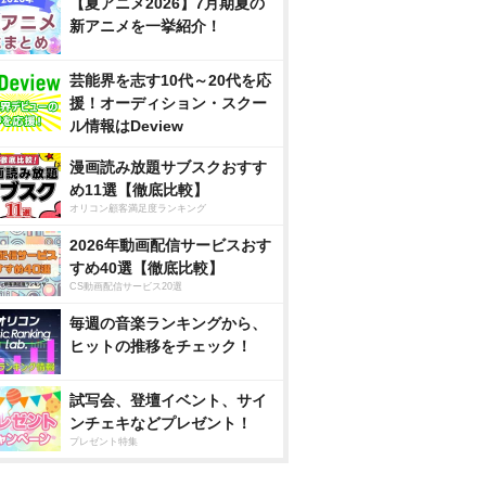
【夏アニメ2026】7月期夏の
新アニメを一挙紹介！
芸能界を志す10代～20代を応
援！オーディション・スクー
ル情報はDeview
漫画読み放題サブスクおすす
め11選【徹底比較】
オリコン顧客満足度ランキング
2026年動画配信サービスおす
すめ40選【徹底比較】
CS動画配信サービス20選
毎週の音楽ランキングから、
ヒットの推移をチェック！
試写会、登壇イベント、サイ
ンチェキなどプレゼント！
プレゼント特集