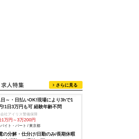
さらに見る
1日～・日払いOK!現場により3hで1
円!1日3万円も可 経験年齢不問
式会社アイリス警備保障
1万円～3万200円
バイト・パート / 東京都
電の分解・仕分け/日勤のみ/長期休暇