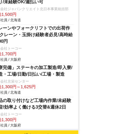
り/未経験OK/週払い可
式会社ジャパンクリエイト北日本事業統括部
1,500円
社員 / 北海道
レーンやフォークリフトでの出荷作
/クレーン・玉掛け経験者必見!高時給
00円
式会社トーコー
1,700円
社員 / 大阪府
寮完備」ステーキの加工製造/即入寮/
造・工場/日勤/日払い/工場・製造
式会社京栄センター
1,300円～1,625円
社員 / 北海道
品の取り付けなど工場内作業/未経験
迎!効率よく働ける3交替&週休2日
式会社トーコー
1,300円
社員 / 大阪府