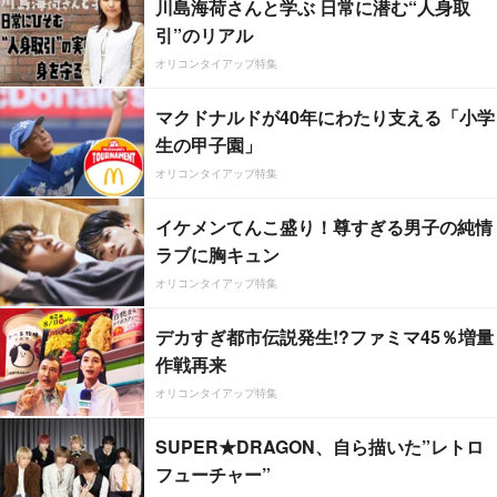
川島海荷さんと学ぶ 日常に潜む“人身取
引”のリアル
オリコンタイアップ特集
マクドナルドが40年にわたり支える「小学
生の甲子園」
オリコンタイアップ特集
イケメンてんこ盛り！尊すぎる男子の純情
ラブに胸キュン
オリコンタイアップ特集
デカすぎ都市伝説発生!?ファミマ45％増量
作戦再来
オリコンタイアップ特集
SUPER★DRAGON、自ら描いた”レトロ
フューチャー”