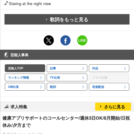
Staring at the night view
歌詞をもっと見る
芸能人事典
芸能人TOP
記事
作品
ランキング情報
TV出演
ドラマ出演
CM出演
歌詞
音楽配信
求人特集
さらに見る
健康アプリサポートのコールセンター/週休3日OK/8月開始/日祝
休み/夕方まで
株式会社ベルシステム24