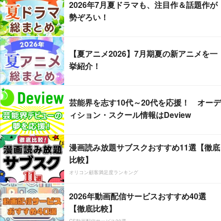
2026年7月夏ドラマも、注目作＆話題作が
勢ぞろい！
【夏アニメ2026】7月期夏の新アニメを一
挙紹介！
芸能界を志す10代～20代を応援！ オーデ
ィション・スクール情報はDeview
漫画読み放題サブスクおすすめ11選【徹底
比較】
オリコン顧客満足度ランキング
2026年動画配信サービスおすすめ40選
【徹底比較】
CS動画配信サービス20選