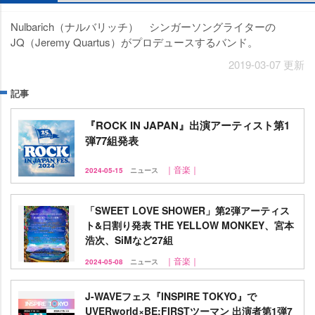
Nulbarich（ナルバリッチ） シンガーソングライターの
JQ（Jeremy Quartus）がプロデュースするバンド。
2019-03-07 更新
記事
『ROCK IN JAPAN』出演アーティスト第1
弾77組発表
｜音楽｜
2024-05-15
ニュース
「SWEET LOVE SHOWER」第2弾アーティス
ト&日割り発表 THE YELLOW MONKEY、宮本
浩次、SiMなど27組
｜音楽｜
2024-05-08
ニュース
J-WAVEフェス『INSPIRE TOKYO』で
UVERworld×BE:FIRSTツーマン 出演者第1弾7