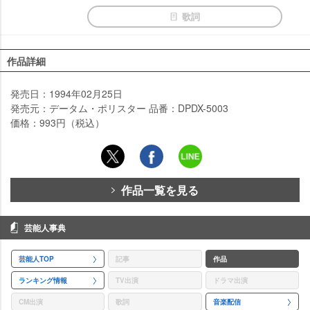
歌詞
作品詳細
発売日：1994年02月25日
発売元：データム・ポリスター 品番：DPDX-5003
価格：993円（税込）
作品一覧を見る
芸能人事典
芸能人TOP
記事
作品
ランキング情報
TV出演
ドラマ出演
CM出演
歌詞
音楽配信