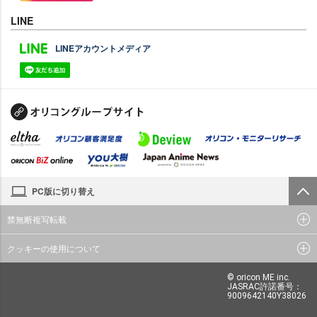
LINE
LINEアカウントメディア
PC版に切り替え
禁無断複写転載
クッキーの使用について
© oricon ME inc.
JASRAC許諾番号：
9009642140Y38026