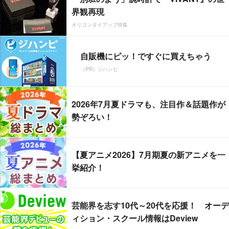
界観再現
オリコンタイアップ特集
自販機にピッ！ですぐに買えちゃう
（PR）ジハンピ
2026年7月夏ドラマも、注目作＆話題作が
勢ぞろい！
【夏アニメ2026】7月期夏の新アニメを一
挙紹介！
芸能界を志す10代～20代を応援！ オーデ
ィション・スクール情報はDeview