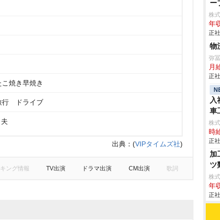
ー
株
年収
正社
物
弥
月
正社
たこ焼き早焼き
N
入
旅行 ドライブ
車
 夫
aic
株
時給
正社
出典：
(
VIPタイムズ社
)
加
ツ
キング情報
TV出演
ドラマ出演
CM出演
歌詞
株
年収
正社