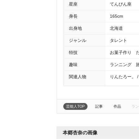
星座
てんびん座
身長
165cm
出身地
北海道
ジャンル
タレント
特技
お菓子作り 
趣味
ランニング 
関連人物
りんたろー。 /
芸能人TOP
記事
作品
ラン
本郷杏奈の画像