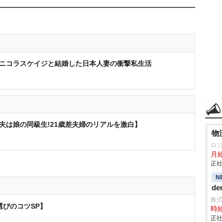
▼ニコラスケイジと結婚した日本人妻の衝撃私生活
夫は娘の同級生!21歳差夫婦のリアルを激白】
物
ロ
月
正社
N
de
株
選びのコツSP】
時給
正社