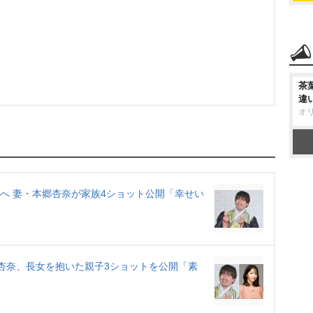
茶
違
オ
りへ 妻・本郷杏奈が家族4ショット公開「幸せい
」
郷杏奈、長女を抱いた親子3ショットを公開「素