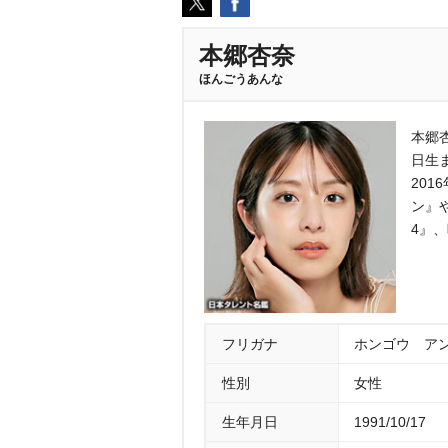
本郷杏奈
ほんごうあんな
本郷杏
日生
20
ン』
4』
フリガナ
ホンゴウ ア
性別
女性
生年月日
1991/10/17