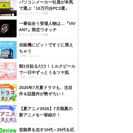
パソコンメーカー社員が本気
で選ぶ「10万円台PC3選」
オリコンタイアップ特集
一番似合う登場人物は…『VIV
ANT』限定ウオッチ
オリコンタイアップ特集
自販機にピッ！ですぐに買え
ちゃう
（PR）ジハンピ
朝1分貼るだけ！ミルクピール
で一日中ずっとうるツヤ肌
（PR）サボリーノ
2026年7月夏ドラマも、注目
作＆話題作が勢ぞろい！
【夏アニメ2026】7月期夏の
新アニメを一挙紹介！
芸能界を志す10代～20代を応