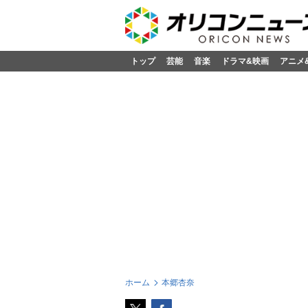
トップ
芸能
音楽
ドラマ&映画
アニメ
ホーム
本郷杏奈