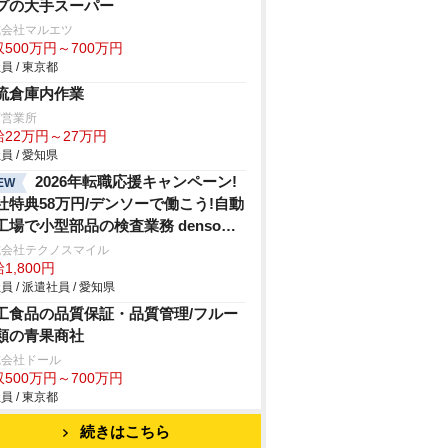
プの大手スーパー
式会社マルエツ
500万円～700万円
員 / 東京都
流倉庫内作業
冨営業所
給22万円～27万円
員 / 愛知県
2026年転職応援キャンペーン!
EW
社特典58万円/デンソーで働こう!自動
工場で小型部品の検査業務 denso
hi
式会社テクノスマイル
1,800円
員 / 派遣社員 / 愛知県
工食品の品質保証・品質管理/フルー
類の青果商社
式会社ドール
500万円～700万円
員 / 東京都
続きはこちら