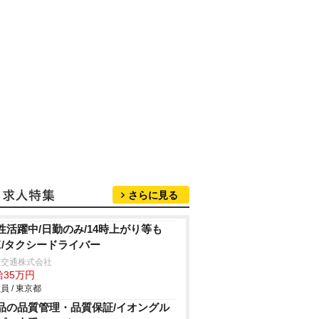
さらに見る
性活躍中/日勤のみ/14時上がり等も
K/タクシードライバー
竹交通株式会社
給35万円
員 / 東京都
品の品質管理・品質保証/イオングル