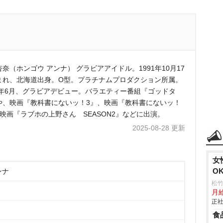
奈（ホンゴウ アンナ） グラビアアイドル。1991年10月17
まれ、北海道出身。O型。プラチナムプロダクション所属。
16年6月、グラビアデビュー。バラエティー番組『ゴッドタ
や、映画『教科書にないッ！3』、映画『教科書にないッ！
、映画『ラブホの上野さん SEASON2』などに出演。
2025-08-28 更新
女
O
ンナ
松
月
正社
食