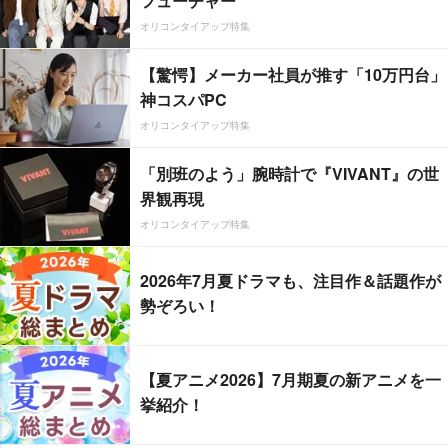
フューチャー”
オリコンタイアップ特集
【驚愕】メーカー社員が推す「10万円台」
神コスパPC
オリコンタイアップ特集
「別班のよう」腕時計で『VIVANT』の世
界観再現
オリコンタイアップ特集
2026年7月夏ドラマも、注目作＆話題作が
勢ぞろい！
【夏アニメ2026】7月期夏の新アニメを一
挙紹介！