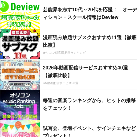
芸能界を志す10代～20代を応援！ オーデ
ィション・スクール情報はDeview
漫画読み放題サブスクおすすめ11選【徹底
比較】
オリコン顧客満足度ランキング
2026年動画配信サービスおすすめ40選
【徹底比較】
CS動画配信サービス20選
毎週の音楽ランキングから、ヒットの推移
をチェック！
試写会、登壇イベント、サインチェキなど
プレゼント！