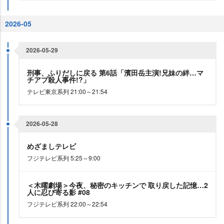
2026-05
2026-05-29
刑事、ふりだしに戻る 第6話「濱田岳主演!兄妹の絆…マ
チアプ殺人事件!?」
テレビ東京系列 21:00～21:54
2026-05-28
めざましテレビ
フジテレビ系列 5:25～9:00
＜木曜劇場＞今夜、秘密のキッチンで 取り戻した記憶…2
人に忍び寄る影 #08
フジテレビ系列 22:00～22:54