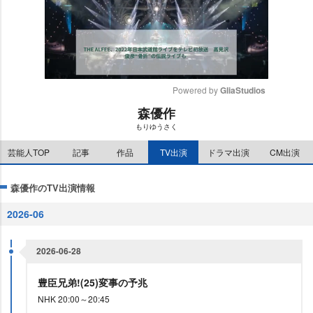
Powered by 
GliaStudios
森優作
M
もりゆうさく
u
t
芸能人TOP
記事
作品
TV出演
ドラマ出演
CM出演
e
森優作のTV出演情報
2026-06
2026-06-28
豊臣兄弟!(25)変事の予兆
NHK 20:00～20:45