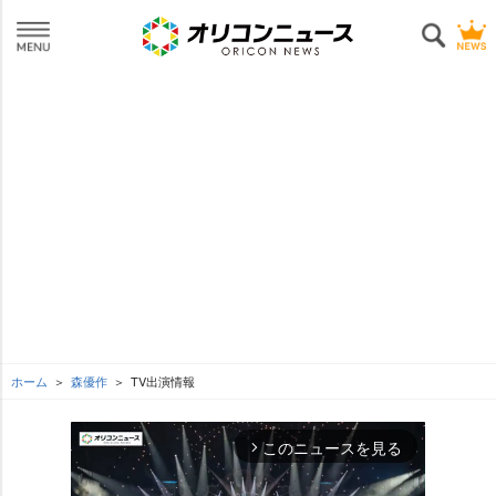
ホーム
森優作
TV出演情報
このニュースを見る
arrow_forward_ios