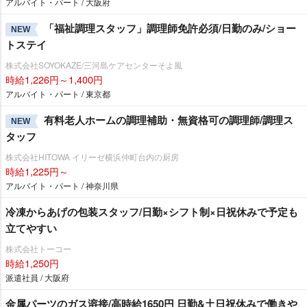
アルバイト・パート / 大阪府
「福祉調理スタッフ」調理師免許必須/日勤のみ/ショー
NEW
トステイ
株式会社SOYOKAZE/三河島ケアセンターそよ風
時給1,226円～1,400円
アルバイト・パート / 東京都
有料老人ホームの調理補助・無資格可の調理師/調理ス
NEW
タッフ
株式会社HITOWA イリーゼ横浜仲町台内の厨房
時給1,225円～
アルバイト・パート / 神奈川県
冷凍からあげの包装スタッフ/日勤×シフト制×日祝休みで予定も
立てやすい
株式会社トーコー
時給1,250円
派遣社員 / 大阪府
金属パーツのガス溶接/高時給1650円 日勤&土日祝休みで働き