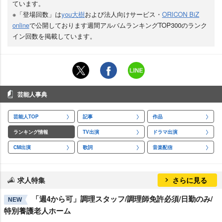
ています。
※「登場回数」は
you大樹
および法人向けサービス・
ORICON BiZ
online
で公開しております週間アルバムランキングTOP300のランク
イン回数を掲載しています。
芸能人事典
芸能人TOP
記事
作品
ランキング情報
TV出演
ドラマ出演
CM出演
歌詞
音楽配信
求人特集
さらに見る
「週4から可」調理スタッフ/調理師免許必須/日勤のみ/
NEW
特別養護老人ホーム