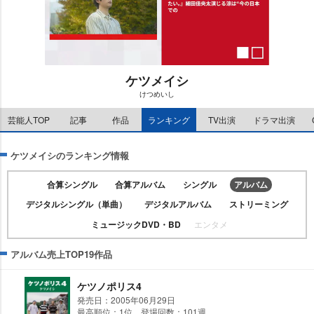
ケツメイシ
けつめいし
M
u
芸能人TOP
記事
作品
ランキング
TV出演
ドラマ出演
t
e
ケツメイシのランキング情報
合算シングル
合算アルバム
シングル
アルバム
デジタルシングル（単曲）
デジタルアルバム
ストリーミング
ミュージックDVD・BD
エンタメ
アルバム売上TOP19作品
ケツノポリス4
発売日：2005年06月29日
最高順位：1位 登場回数：101週