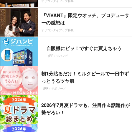
オリコンタイアップ特集
『VIVANT』限定ウオッチ、プロデューサ
ーの感想は
オリコンタイアップ特集
自販機にピッ！ですぐに買えちゃう
（PR）ジハンピ
朝1分貼るだけ！ミルクピールで一日中ず
っとうるツヤ肌
（PR）サボリーノ
2026年7月夏ドラマも、注目作＆話題作が
勢ぞろい！