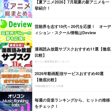
【夏アニメ2026】7月期夏の新アニメを一
挙紹介！
芸能界を志す10代～20代を応援！ オーデ
ィション・スクール情報はDeview
漫画読み放題サブスクおすすめ11選【徹底
比較】
オリコン顧客満足度ランキング
2026年動画配信サービスおすすめ40選
【徹底比較】
CS動画配信サービス20選
毎週の音楽ランキングから、ヒットの推移
をチェック！