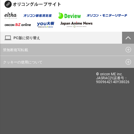
PC版に切り替え
禁無断複写転載
クッキーの使用について
© oricon ME inc.
JASRAC許諾番号：
9009642140Y38026