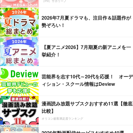
（PR）サボリーノ
2026年7月夏ドラマも、注目作＆話題作が
勢ぞろい！
【夏アニメ2026】7月期夏の新アニメを一
挙紹介！
芸能界を志す10代～20代を応援！ オーデ
ィション・スクール情報はDeview
漫画読み放題サブスクおすすめ11選【徹底
比較】
オリコン顧客満足度ランキング
2026年動画配信サービスおすすめ40選