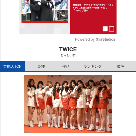
Powered by 
GliaStudios
TWICE
M
とぅわいす
u
t
芸能人TOP
記事
作品
ランキング
歌詞
e