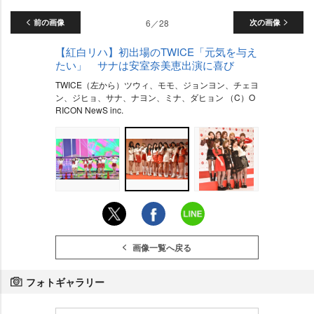
前の画像
6／28
次の画像
【紅白リハ】初出場のTWICE「元気を与え
たい」 サナは安室奈美恵出演に喜び
TWICE（左から）ツウィ、モモ、ジョンヨン、チェヨ
ン、ジヒョ、サナ、ナヨン、ミナ、ダヒョン （C）O
RICON NewS inc.
画像一覧へ戻る
フォトギャラリー