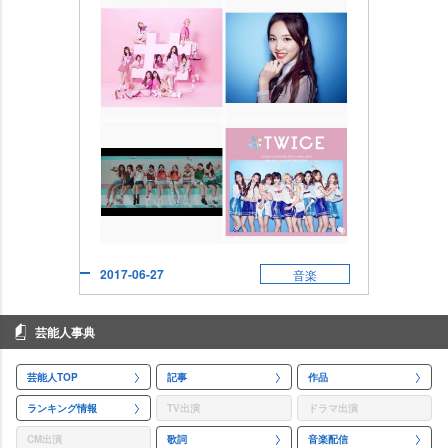
2017-06-27
音楽
芸能人事典
芸能人TOP
記事
作品
ランキング情報
TV出演
ドラマ出演
CM出演
歌詞
音楽配信