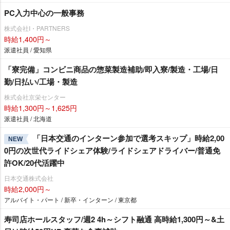
PC入力中心の一般事務
株式会社I・PARTNERS
時給1,400円～
派遣社員 / 愛知県
「寮完備」コンビニ商品の惣菜製造補助/即入寮/製造・工場/日
勤/日払い/工場・製造
株式会社京栄センター
時給1,300円～1,625円
派遣社員 / 北海道
「日本交通のインターン参加で選考スキップ」時給2,00
NEW
0円の次世代ライドシェア体験/ライドシェアドライバー/普通免
許OK/20代活躍中
日本交通株式会社
時給2,000円～
アルバイト・パート / 新卒・インターン / 東京都
寿司店ホールスタッフ/週2 4h～シフト融通 高時給1,300円～&土