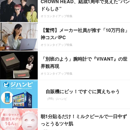
CROWN HEAD、結成1周年で見えた”バン
ドらしさ”
オリコンタイアップ特集
【驚愕】メーカー社員が推す「10万円台」
神コスパPC
オリコンタイアップ特集
「別班のよう」腕時計で『VIVANT』の世
界観再現
オリコンタイアップ特集
自販機にピッ！ですぐに買えちゃう
（PR）ジハンピ
朝1分貼るだけ！ミルクピールで一日中ず
っとうるツヤ肌