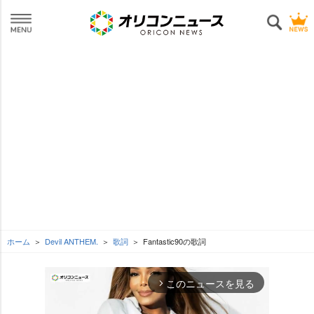
ホーム
Devil ANTHEM.
歌詞
Fantastic90の歌詞
このニュースを見る
arrow_forward_ios