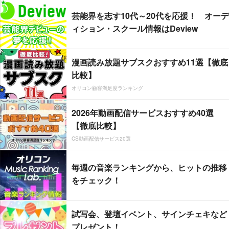
芸能界を志す10代～20代を応援！ オーデ
ィション・スクール情報はDeview
漫画読み放題サブスクおすすめ11選【徹底
比較】
オリコン顧客満足度ランキング
2026年動画配信サービスおすすめ40選
【徹底比較】
CS動画配信サービス20選
毎週の音楽ランキングから、ヒットの推移
をチェック！
試写会、登壇イベント、サインチェキなど
プレゼント！