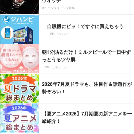
ウオッチ
オリコンタイアップ特集
自販機にピッ！ですぐに買えちゃう
（PR）ジハンピ
朝1分貼るだけ！ミルクピールで一日中ず
っとうるツヤ肌
（PR）サボリーノ
2026年7月夏ドラマも、注目作＆話題作が
勢ぞろい！
【夏アニメ2026】7月期夏の新アニメを一
挙紹介！