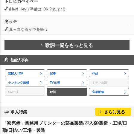
トロピカベイベー
(Hey! Hey!) 準備は OK ? (3.2.1!)
冬ラテ
真っ白な雪が空を舞う
歌詞一覧をもっと見る
芸能人事典
芸能人TOP
記事
作品
ランキング情報
TV出演
ドラマ出演
CM出演
歌詞
音楽配信
求人特集
さらに見る
「寮完備」業務用プリンターの部品製造/即入寮/製造・工場/日
勤/日払い/工場・製造