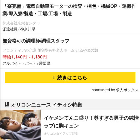
「寮完備」電気自動車モーターの検査・梱包・機械OP・運搬作
業/即入寮/製造・工場/工場・製造
株式会社京栄センター
派遣社員 / 神奈川県
無資格可の調理師/調理スタッフ
フロンティアの介護 住宅型有料老人ホーム いぬやまの憩
時給1,140円～1,180円
アルバイト・パート / 愛知県
続きはこちら
sponsored by 求人ボックス
オリコンニュース イチオシ特集
イケメンてんこ盛り！尊すぎる男子の純情
ラブに胸キュン
オリコンタイアップ特集