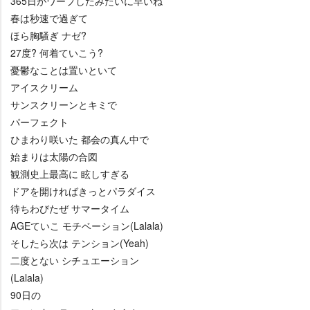
365日がワープしたみたいに早いね
春は秒速で過ぎて
ほら胸騒ぎ ナゼ?
27度? 何着ていこう?
憂鬱なことは置いといて
アイスクリーム
サンスクリーンとキミで
パーフェクト
ひまわり咲いた 都会の真ん中で
始まりは太陽の合図
観測史上最高に 眩しすぎる
ドアを開ければきっとパラダイス
待ちわびたぜ サマータイム
AGEていこ モチベーション(Lalala)
そしたら次は テンション(Yeah)
二度とない シチュエーション
(Lalala)
90日の