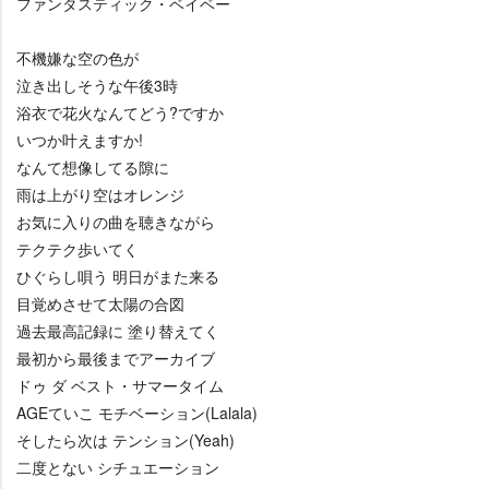
ファンタスティック・ベイベー
不機嫌な空の色が
泣き出しそうな午後3時
浴衣で花火なんてどう?ですか
いつか叶えますか!
なんて想像してる隙に
雨は上がり空はオレンジ
お気に入りの曲を聴きながら
テクテク歩いてく
ひぐらし唄う 明日がまた来る
目覚めさせて太陽の合図
過去最高記録に 塗り替えてく
最初から最後までアーカイブ
ドゥ ダ ベスト・サマータイム
AGEていこ モチベーション(Lalala)
そしたら次は テンション(Yeah)
二度とない シチュエーション