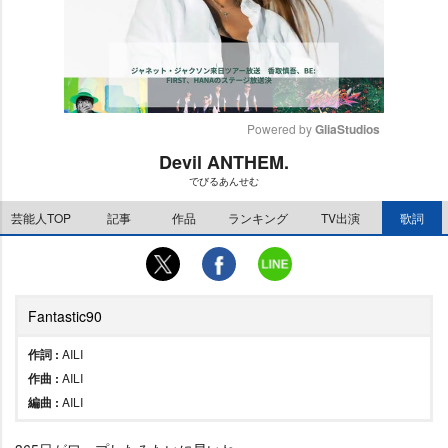
Powered by 
GliaStudios
Devil ANTHEM.
M
でびるあんせむ
u
t
芸能人TOP
記事
作品
ランキング
TV出演
歌詞
e
Fantastic90
作詞 :
AILI
作曲 :
AILI
編曲 :
AILI