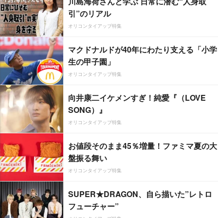
川島海荷さんと学ぶ 日常に潜む“人身取
引”のリアル
オリコンタイアップ特集
マクドナルドが40年にわたり支える「小学
生の甲子園」
オリコンタイアップ特集
向井康二イケメンすぎ！純愛『（LOVE
SONG）』
オリコンタイアップ特集
お値段そのまま45％増量！ファミマ夏の大
盤振る舞い
オリコンタイアップ特集
SUPER★DRAGON、自ら描いた”レトロ
フューチャー”