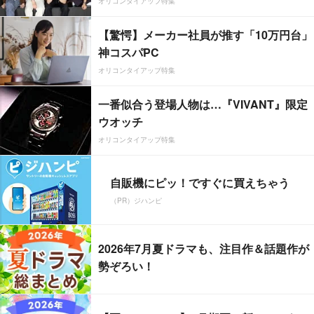
オリコンタイアップ特集
【驚愕】メーカー社員が推す「10万円台」
神コスパPC
オリコンタイアップ特集
一番似合う登場人物は…『VIVANT』限定
ウオッチ
オリコンタイアップ特集
自販機にピッ！ですぐに買えちゃう
（PR）ジハンピ
2026年7月夏ドラマも、注目作＆話題作が
勢ぞろい！