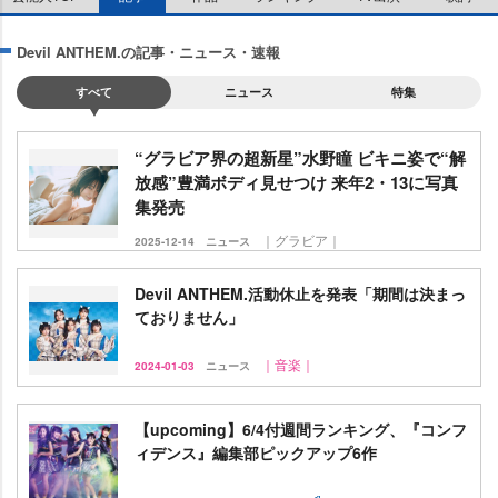
Devil ANTHEM.の記事・ニュース・速報
すべて
ニュース
特集
“グラビア界の超新星”水野瞳 ビキニ姿で“解
放感”豊満ボディ見せつけ 来年2・13に写真
集発売
｜グラビア｜
2025-12-14
ニュース
Devil ANTHEM.活動休止を発表「期間は決まっ
ておりません」
｜音楽｜
2024-01-03
ニュース
【upcoming】6/4付週間ランキング、『コンフ
ィデンス』編集部ピックアップ6作