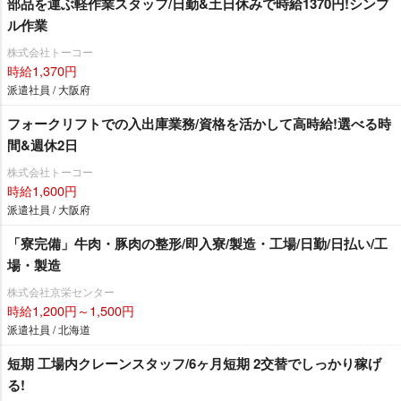
部品を運ぶ軽作業スタッフ/日勤&土日休みで時給1370円!シンプ
ル作業
株式会社トーコー
時給1,370円
派遣社員 / 大阪府
フォークリフトでの入出庫業務/資格を活かして高時給!選べる時
間&週休2日
株式会社トーコー
時給1,600円
派遣社員 / 大阪府
「寮完備」牛肉・豚肉の整形/即入寮/製造・工場/日勤/日払い/工
場・製造
株式会社京栄センター
時給1,200円～1,500円
派遣社員 / 北海道
短期 工場内クレーンスタッフ/6ヶ月短期 2交替でしっかり稼げ
る!