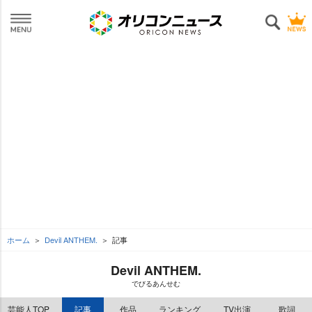
ホーム
Devil ANTHEM.
記事
Devil ANTHEM.
でびるあんせむ
芸能人TOP
記事
作品
ランキング
TV出演
歌詞