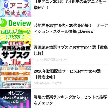
【夏アニメ2026】7月期夏の新アニメを一
挙紹介！
芸能界を志す10代～20代を応援！ オーデ
ィション・スクール情報はDeview
漫画読み放題サブスクおすすめ11選【徹底
比較】
オリコン顧客満足度ランキング
2026年動画配信サービスおすすめ40選
【徹底比較】
CS動画配信サービス20選
毎週の音楽ランキングから、ヒットの推移
をチェック！