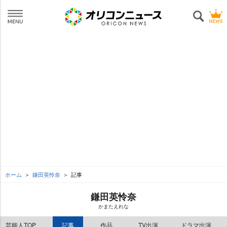
ホーム
鎌田英怜奈
記事
鎌田英怜奈
かまたえれな
芸能人TOP
記事
作品
TV出演
ドラマ出演