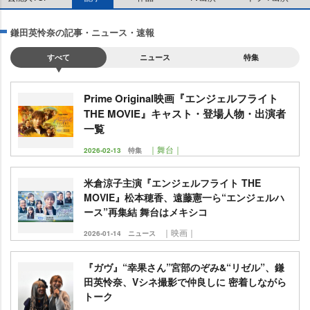
鎌田英怜奈の記事・ニュース・速報
すべて
ニュース
特集
Prime Original映画『エンジェルフライト
THE MOVIE』キャスト・登場人物・出演者
一覧
｜舞台｜
2026-02-13
特集
米倉涼子主演『エンジェルフライト THE
MOVIE』松本穂香、遠藤憲一ら“エンジェルハ
ース”再集結 舞台はメキシコ
｜映画｜
2026-01-14
ニュース
『ガヴ』“幸果さん”宮部のぞみ&“リゼル”、鎌
田英怜奈、Vシネ撮影で仲良しに 密着しながら
トーク