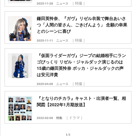
｜特撮｜
2025-11-28
ニュース
鎌田英怜奈、『ガヴ』リゼル衣装で舞台あいさ
つ「人間の皆さん、ごきげんよう」 念願の幸果
とのシーンに喜び
｜特撮｜
2025-11-11
ニュース
『仮面ライダーガヴ』ジープの結婚相手にラン
ゴびっくり リゼル・ジャルダック演じるのは
15歳の鎌田英怜奈 ボッカ・ジャルダックの声
は安元洋貴
｜特撮｜
2025-04-06
ニュース
『となりのチカラ』キャスト・出演者一覧、相
関図【2022年1月期放送】
｜ドラマ｜
2022-02-08
特集
1/1