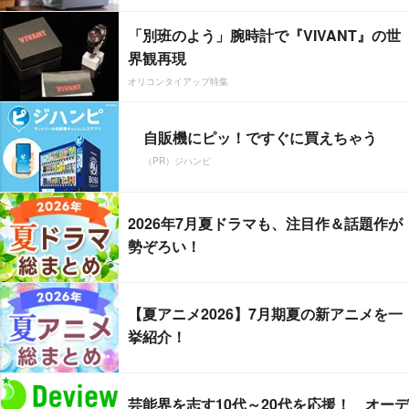
「別班のよう」腕時計で『VIVANT』の世
界観再現
オリコンタイアップ特集
自販機にピッ！ですぐに買えちゃう
（PR）ジハンピ
2026年7月夏ドラマも、注目作＆話題作が
勢ぞろい！
【夏アニメ2026】7月期夏の新アニメを一
挙紹介！
芸能界を志す10代～20代を応援！ オーデ