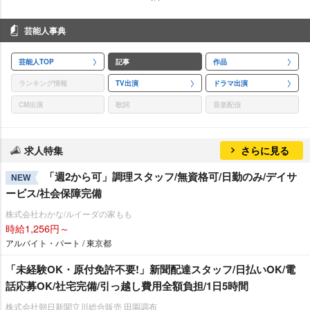
芸能人事典
芸能人TOP
記事
作品
ランキング情報
TV出演
ドラマ出演
CM出演
歌詞
音楽配信
求人特集
さらに見る
「週2から可」調理スタッフ/無資格可/日勤のみ/デイサ
NEW
ービス/社会保障完備
株式会社わかな/ルイーダの家もも
時給1,256円～
アルバイト・パート / 東京都
「未経験OK・原付免許不要!」新聞配達スタッフ/日払いOK/電
話応募OK/社宅完備/引っ越し費用全額負担/1日5時間
株式会社朝日新聞立川総合販売 田園調布