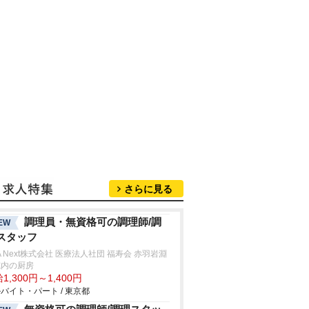
さらに見る
調理員・無資格可の調理師/調
EW
スタッフ
A Next株式会社 医療法人社団 福寿会 赤羽岩淵
院内の厨房
1,300円～1,400円
バイト・パート / 東京都