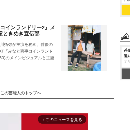
アル
コインランドリー2』メ
超ときめき宣伝部
草川拓弥が主演を務め、俳優の
茶
XT『みなと商事コインランド
違
:30)のメインビジュアルと主題
オ
この芸能人のトップへ
このニュースを見る
arrow_forward_ios