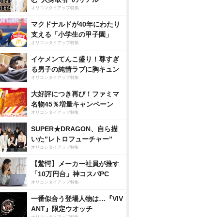
オリコンタイアップ特集
マクドナルドが40年にわたり
支える「小学生の甲子園」
オリコンタイアップ特集
イケメンてんこ盛り！尊すぎ
る男子の純情ラブに胸キュン
オリコンタイアップ特集
大好評につき再び！ファミマ
名物45％増量キャンペーン
オリコンタイアップ特集
SUPER★DRAGON、自ら描
いた”レトロフューチャー”
オリコンタイアップ特集
【驚愕】メーカー社員が推す
「10万円台」神コスパPC
オリコンタイアップ特集
一番似合う登場人物は…『VIV
ANT』限定ウオッチ