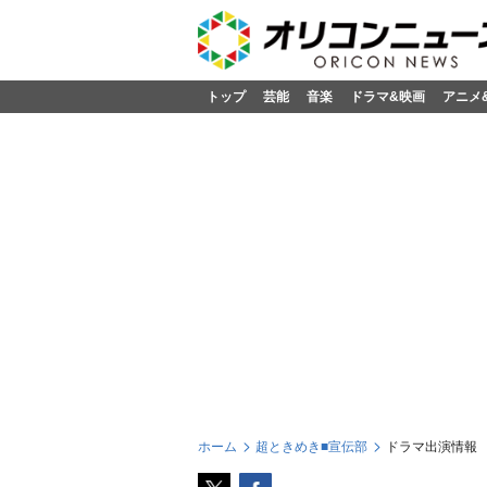
トップ
芸能
音楽
ドラマ&映画
アニメ
ホーム
超ときめき■宣伝部
ドラマ出演情報