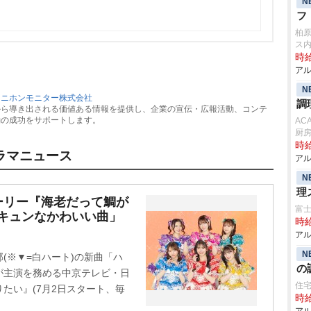
N
フ
柏
ス
時給
アル
N
：
ニホンモニター株式会社
調
から導き出される価値ある情報を提供し、企業の宣伝・広報活動、コンテ
動の成功をサポートします。
AC
厨
時給
ラマニュース
アル
N
理
ーリー『海老だって鯛が
富士
キュンなかわいい曲」
時給
アル
N
(※▼=白ハート)の新曲「ハ
の
が主演を務める中京テレビ・日
住
たい』(7月2日スタート、毎
時給