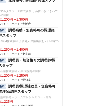
無資格可の調理師/調理スタッ
EW
原マルタマフーズ株式会社 サ高住いきいきハウ
内の厨房
1,200円～1,300円
バイト・パート / 大阪府
調理補助・無資格可の調理師/
EW
理スタッフ
A Next株式会社 介護老人保険施設むくげの家の
房
1,250円～1,400円
バイト・パート / 東京都
調理員・無資格可の調理師/調
EW
スタッフ
産業株式会社 石川病院内の厨房
1,200円～1,250円
バイト・パート / 愛知県
調理員/調理補助員・無資格可
EW
調理師/調理スタッフ
宅型有料老人ホームプレシャスコート舞岡
1,225円