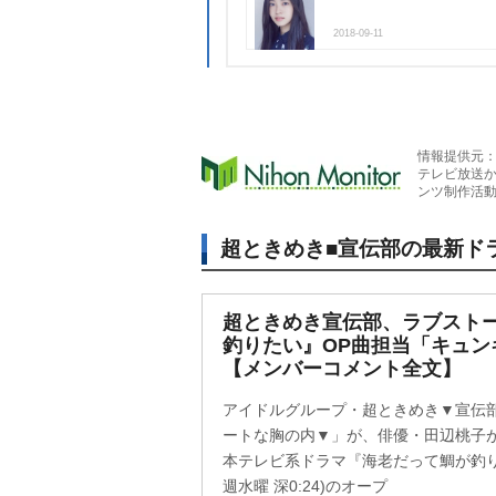
2018-09-11
情報提供元
テレビ放送
ンツ制作活
超ときめき■宣伝部の最新ド
超ときめき宣伝部、ラブスト
釣りたい』OP曲担当「キュン
【メンバーコメント全文】
アイドルグループ・超ときめき▼宣伝部
ートな胸の内▼」が、俳優・田辺桃子
本テレビ系ドラマ『海老だって鯛が釣り
週水曜 深0:24)のオープ