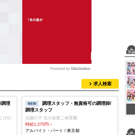
Powered by 
GliaStudios
求人検索
M
u
t
/調理
調理スタッフ・無資格可の調理師/
NEW
調理スタッフ
e
むくげの
太陽の子 北小岩第二保育園
時給1,270円～
アルバイト・パート / 東京都