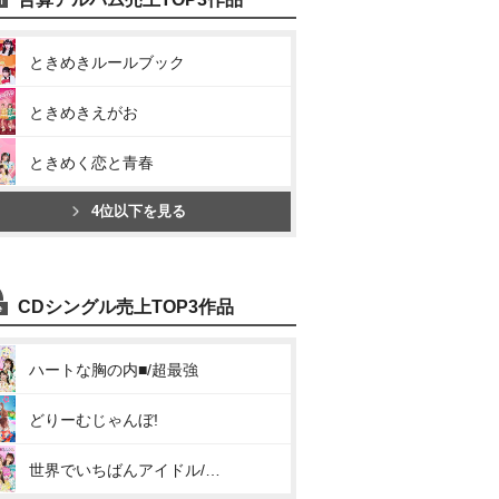
ときめきルールブック
ときめきえがお
ときめく恋と青春
4位以下を見る
CDシングル売上TOP3作品
ハートな胸の内■/超最強
どりーむじゃんぼ!
世界でいちばんアイドル/ひみつのふふふ