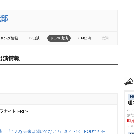
伝部
キング情報
TV出演
ドラマ出演
CM出演
歌詞
出演情報
N
理
AC
ナイト FRI＞
病
時給
アル
 『こんな未来は聞いてない!!』連ドラ化 FODで配信