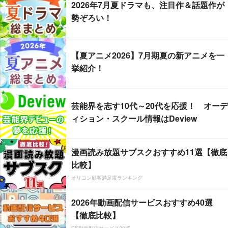
2026年7月夏ドラマも、注目作＆話題作が
勢ぞろい！
【夏アニメ2026】7月期夏の新アニメを一
挙紹介！
芸能界を志す10代～20代を応援！ オーデ
ィション・スクール情報はDeview
漫画読み放題サブスクおすすめ11選【徹底
比較】
オリコン顧客満足度ランキング
2026年動画配信サービスおすすめ40選
【徹底比較】