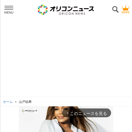
ホーム
山戸結希
このニュースを見る
arrow_forward_ios