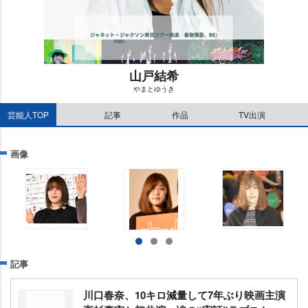
山戸結希
まとゆうき
M
芸能人TOP
記事
作品
TV出演
u
t
e
画像
記事
川口春奈、10キロ減量して7年ぶり映画主演