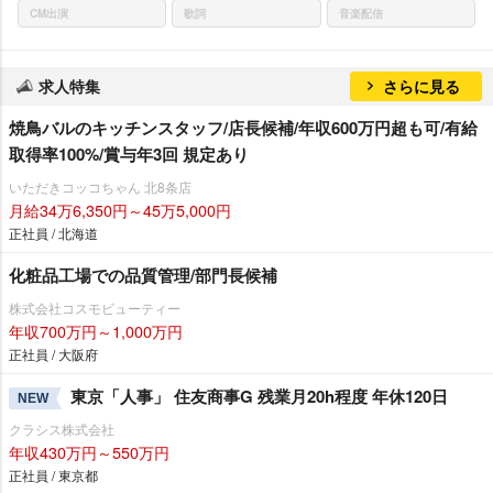
CM出演
歌詞
音楽配信
求人特集
さらに見る
焼鳥バルのキッチンスタッフ/店長候補/年収600万円超も可/有給
取得率100%/賞与年3回 規定あり
いただきコッコちゃん 北8条店
月給34万6,350円～45万5,000円
正社員 / 北海道
化粧品工場での品質管理/部門長候補
株式会社コスモビューティー
年収700万円～1,000万円
正社員 / 大阪府
東京「人事」 住友商事G 残業月20h程度 年休120日
NEW
クラシス株式会社
年収430万円～550万円
正社員 / 東京都