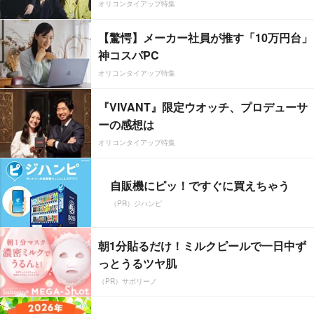
オリコンタイアップ特集
【驚愕】メーカー社員が推す「10万円台」
神コスパPC
オリコンタイアップ特集
『VIVANT』限定ウオッチ、プロデューサ
ーの感想は
オリコンタイアップ特集
自販機にピッ！ですぐに買えちゃう
（PR）ジハンピ
朝1分貼るだけ！ミルクピールで一日中ず
っとうるツヤ肌
（PR）サボリーノ