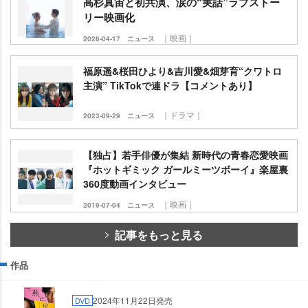
高杉真宙と初共演、涙の“実話”ラブストー
リー映画化
｜映画｜
2026-04-17
ニュース
福原遥&桜田ひより&吉川愛&畑芽育“クワトロ
主演” TikTokで連ドラ【コメントあり】
｜ドラマ｜
2023-09-29
ニュース
【独占】若手俳優が集結 新時代の青春恋愛映画
『ホットギミック ガールミーツボーイ』楽屋裏
360度動画インタビュー
｜映画｜
2019-07-04
ニュース
記事をもっと見る
作品
2024年11月22日発売
DVD