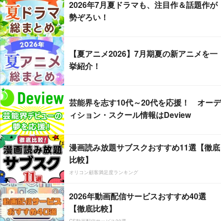
2026年7月夏ドラマも、注目作＆話題作が
勢ぞろい！
【夏アニメ2026】7月期夏の新アニメを一
挙紹介！
芸能界を志す10代～20代を応援！ オーデ
ィション・スクール情報はDeview
漫画読み放題サブスクおすすめ11選【徹底
比較】
オリコン顧客満足度ランキング
2026年動画配信サービスおすすめ40選
【徹底比較】