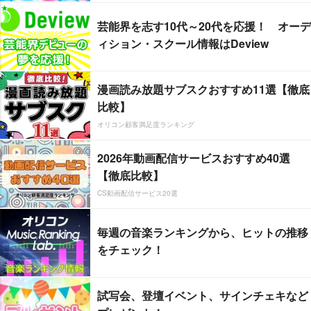
芸能界を志す10代～20代を応援！ オーデ
ィション・スクール情報はDeview
漫画読み放題サブスクおすすめ11選【徹底
比較】
オリコン顧客満足度ランキング
2026年動画配信サービスおすすめ40選
【徹底比較】
CS動画配信サービス20選
毎週の音楽ランキングから、ヒットの推移
をチェック！
試写会、登壇イベント、サインチェキなど