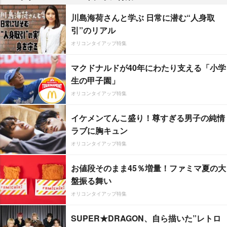
川島海荷さんと学ぶ 日常に潜む“人身取
引”のリアル
オリコンタイアップ特集
マクドナルドが40年にわたり支える「小学
生の甲子園」
オリコンタイアップ特集
イケメンてんこ盛り！尊すぎる男子の純情
ラブに胸キュン
オリコンタイアップ特集
お値段そのまま45％増量！ファミマ夏の大
盤振る舞い
オリコンタイアップ特集
SUPER★DRAGON、自ら描いた”レトロ