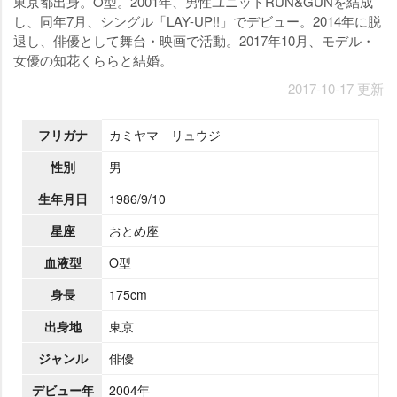
東京都出身。O型。2001年、男性ユニットRUN&GUNを結成
し、同年7月、シングル「LAY-UP!!」でデビュー。2014年に脱
退し、俳優として舞台・映画で活動。2017年10月、モデル・
女優の知花くららと結婚。
2017-10-17 更新
フリガナ
カミヤマ リュウジ
性別
男
生年月日
1986/9/10
星座
おとめ座
血液型
O型
身長
175cm
出身地
東京
ジャンル
俳優
デビュー年
2004年