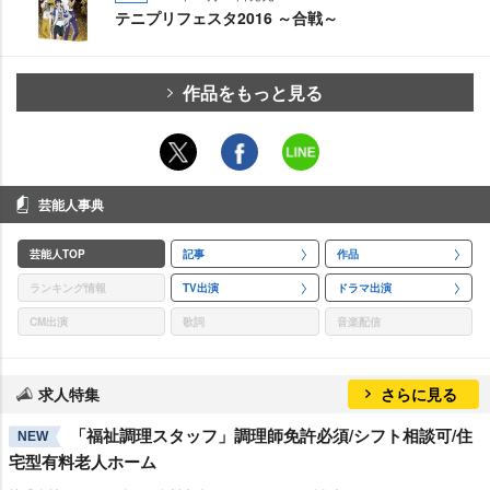
テニプリフェスタ2016 ～合戦～
作品をもっと見る
芸能人事典
芸能人TOP
記事
作品
ランキング情報
TV出演
ドラマ出演
CM出演
歌詞
音楽配信
求人特集
さらに見る
「福祉調理スタッフ」調理師免許必須/シフト相談可/住
NEW
宅型有料老人ホーム