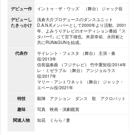
デビュー作
イントゥ・ザ・ウッズ （舞台） ジャック役
デビューし
浅倉大介プロデュースのダンスユニット
たきっかけ
D.A.N.Kメンバーとして2000年より活動。2001
年、よみうりテレビのオーディション番組『ス
タパー!!』にて宮下雄也、米原幸佑、永田彬と
共にRUN&GUNを結成。
代表作
サイレント・フェスタ （舞台） 主演・奏
役/2013年
信長協奏曲 （フジテレビ） 竹中重矩役/2014年
レ・ミゼラブル （舞台） アンジョルラス
役/2017年
マリー・アントワネット （舞台） ジャック・
エベール役/2021年
特技
殺陣 アクション ダンス 歌 アクロバット
趣味
写真 映画・演劇鑑賞
関連人物
知花 くらら / 妻