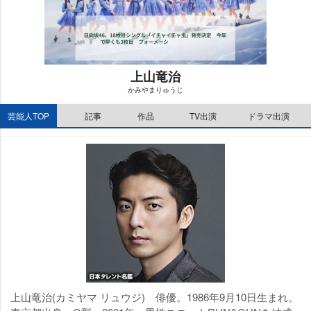
上山竜治
かみやまりゅうじ
M
芸能人TOP
記事
作品
TV出演
ドラマ出演
u
t
e
上山竜治(カミヤマ リュウジ) 俳優。1986年9月10日生まれ。