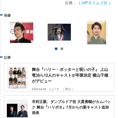
出典：（
VIPタイムズ社
）
画像
記事
舞台『ハリー・ポッターと呪いの子』 上山
竜治ら12人のキャストが卒業決定 横山千穂
がデビュー
｜舞台｜
2026-03-09
ニュース
市村正親、ダンブルドア役 大貫勇輔がカムバッ
ク 舞台『ハリポタ』7月からの新キャスト追加
発表