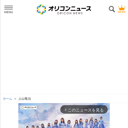
ホーム
上山竜治
このニュースを見る
arrow_forward_ios