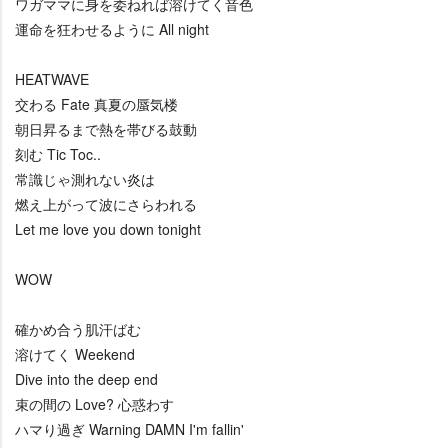
ワガママに身を委ねれば溶けてく音色
運命を狂わせるように All night
HEATWAVE
交わる Fate 真夏の蜃気楼
朝日昇るまで熱を帯びる鼓動
刻む Tic Toc..
常識じゃ測れない炎は
燃え上がって波にさらわれる
Let me love you down tonight
WOW
確かめ合う肌汗ばむ
溶けてく Weekend
Dive into the deep end
束の間の Love? 心惑わす
ハマり過ぎ Warning DAMN I'm fallin'