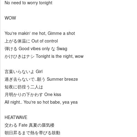
No need to worry tonight
WOW
You're makin' me hot, Gimme a shot
上がる体温に Out of control
弾ける Good vibes only な Swag
かけひきはナシ Tonight is the night, wow
言葉いらないよ Girl
過ぎ去らないで..願う Summer breeze
短夜に彷徨う二人は
月明かりの下かわす One kiss
All night.. You're so hot babe, yea yea
HEATWAVE
交わる Fate 真夏の蜃気楼
朝日昇るまで熱を帯びる鼓動