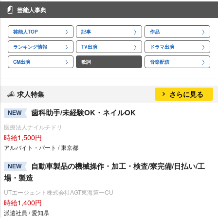
芸能人事典
芸能人TOP
記事
作品
ランキング情報
TV出演
ドラマ出演
CM出演
歌詞
音楽配信
求人特集
さらに見る
歯科助手/未経験OK・ネイルOK
NEW
医療法人ナイルチドリ
時給1,500円
アルバイト・パート / 東京都
自動車製品の機械操作・加工・検査/寮完備/日払い/工
NEW
場・製造
UTエージェント株式会社AGT東海第一CU
時給1,400円
派遣社員 / 愛知県