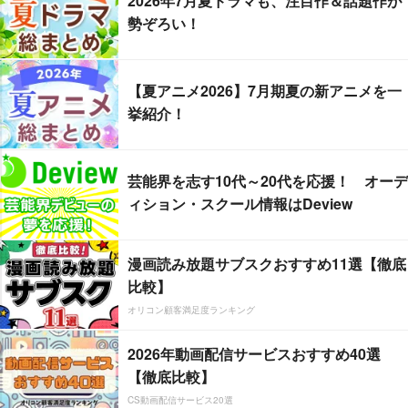
2026年7月夏ドラマも、注目作＆話題作が
勢ぞろい！
【夏アニメ2026】7月期夏の新アニメを一
挙紹介！
芸能界を志す10代～20代を応援！ オーデ
ィション・スクール情報はDeview
漫画読み放題サブスクおすすめ11選【徹底
比較】
オリコン顧客満足度ランキング
2026年動画配信サービスおすすめ40選
【徹底比較】
CS動画配信サービス20選