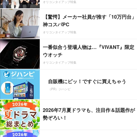
オリコンタイアップ特集
【驚愕】メーカー社員が推す「10万円台」
神コスパPC
オリコンタイアップ特集
一番似合う登場人物は…『VIVANT』限定
ウオッチ
オリコンタイアップ特集
自販機にピッ！ですぐに買えちゃう
（PR）ジハンピ
2026年7月夏ドラマも、注目作＆話題作が
勢ぞろい！