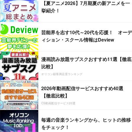
【夏アニメ2026】7月期夏の新アニメを一
挙紹介！
芸能界を志す10代～20代を応援！ オーデ
ィション・スクール情報はDeview
漫画読み放題サブスクおすすめ11選【徹底
比較】
オリコン顧客満足度ランキング
2026年動画配信サービスおすすめ40選
【徹底比較】
CS動画配信サービス20選
毎週の音楽ランキングから、ヒットの推移
をチェック！