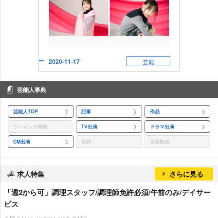
2020-11-17
芸能
芸能人事典
芸能人TOP
記事
作品
ランキング情報
TV出演
ドラマ出演
CM出演
歌詞
音楽配信
求人特集
さらに見る
「週2から可」調理スタッフ/調理師免許必須/午前のみ/デイサー
ビス