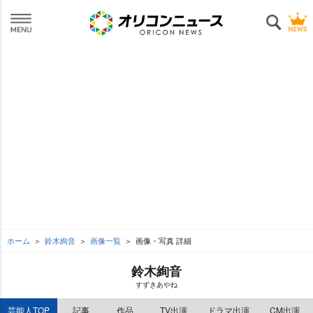
ホーム
鈴木絢音
画像一覧
画像・写真 詳細
鈴木絢音
すずきあやね
芸能人TOP
記事
作品
TV出演
ドラマ出演
CM出演