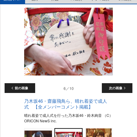
前の画像
6／10
次の画像
乃木坂46・齋藤飛鳥ら、晴れ着姿で成人
式 【全メンバーコメント掲載】
晴れ着姿で成人式を行った乃木坂46・鈴木絢音 （C）
ORICON NewS inc.