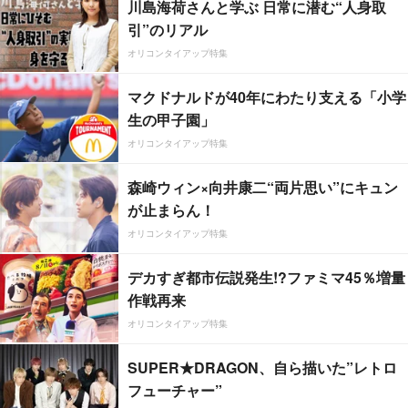
川島海荷さんと学ぶ 日常に潜む“人身取
引”のリアル
オリコンタイアップ特集
マクドナルドが40年にわたり支える「小学
生の甲子園」
オリコンタイアップ特集
森崎ウィン×向井康二“両片思い”にキュン
が止まらん！
オリコンタイアップ特集
デカすぎ都市伝説発生!?ファミマ45％増量
作戦再来
オリコンタイアップ特集
SUPER★DRAGON、自ら描いた”レトロ
フューチャー”