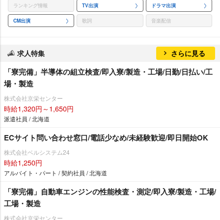
ランキング情報
TV出演
ドラマ出演
CM出演
歌詞
音楽配信
求人特集
さらに見る
「寮完備」半導体の組立検査/即入寮/製造・工場/日勤/日払い/工
場・製造
株式会社京栄センター
時給1,320円～1,650円
派遣社員 / 北海道
ECサイト問い合わせ窓口/電話少なめ/未経験歓迎/即日開始OK
株式会社ベルシステム24
時給1,250円
アルバイト・パート / 契約社員 / 北海道
「寮完備」自動車エンジンの性能検査・測定/即入寮/製造・工場/
工場・製造
株式会社京栄センター