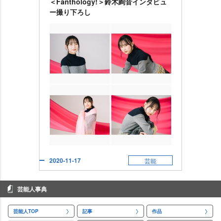
＜Fanthology!＞鈴木絢音インタビュ
ー撮り下ろし
2020-11-17
芸能
芸能人事典
芸能人TOP
記事
作品