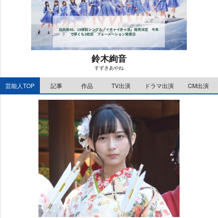
鈴木絢音
すずきあやね
M
芸能人TOP
記事
作品
TV出演
ドラマ出演
CM出演
u
t
e