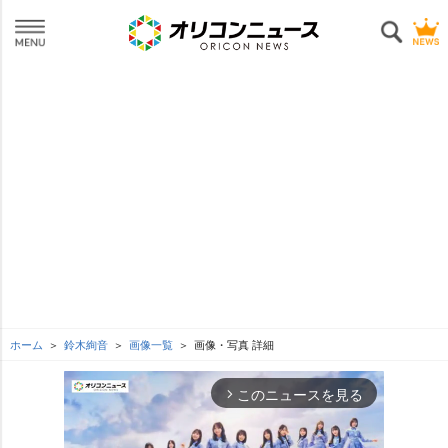
ホーム
鈴木絢音
画像一覧
画像・写真 詳細
このニュースを見る
arrow_forward_ios