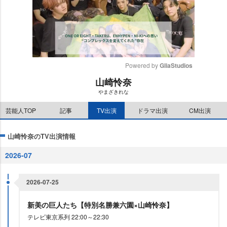
Powered by 
GliaStudios
山崎怜奈
M
まざきれな
u
t
芸能人TOP
記事
TV出演
ドラマ出演
CM出演
e
山崎怜奈のTV出演情報
2026-07
2026-07-25
新美の巨人たち【特別名勝兼六園×山崎怜奈】
テレビ東京系列 22:00～22:30