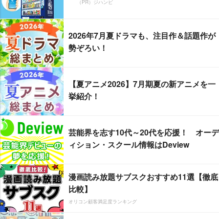
（PR）ジハンピ
2026年7月夏ドラマも、注目作＆話題作が
勢ぞろい！
【夏アニメ2026】7月期夏の新アニメを一
挙紹介！
芸能界を志す10代～20代を応援！ オーデ
ィション・スクール情報はDeview
漫画読み放題サブスクおすすめ11選【徹底
比較】
オリコン顧客満足度ランキング