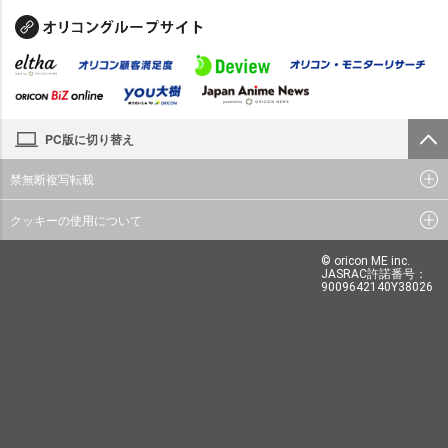
PC版に切り替え
禁無断複写転載
クッキーの使用について
© oricon ME inc.
JASRAC許諾番号：
9009642140Y38026