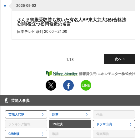
2025-09-02
さんま御殿受験勝ち抜いた有名人SP東大京大(秘)合格法
公開!役立つ松岡修造の名言
日本テレビ系列 20:00～21:00
1/18
次へ
情報提供元:ニホンモニター株式会社
芸能人事典
芸能人TOP
記事
作品
ランキング情報
TV出演
ドラマ出演
CM出演
歌詞
音楽配信