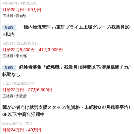
MeilleureVie株式会社
月給25万円～50万円
正社員 / 愛知県
「館内物流管理」/東証プライム上場グループ/残業月20
NEW
H以内
SBSロジコム株式会社
月給22万5,500円～41万3,900円
正社員 / 東京都
経験者募集「総務職」残業月10時間以下/淀屋橋駅チカ/
NEW
転勤なし
ヒエン電工株式会社
月給22万円～27万6,600円
正社員 / 大阪府
障がい者向け就労支援スタッフ/無資格・未経験OK/月残業平均1
0h以下/中高年活躍中
kotrio紹介品川支店
月給24万円～40万円