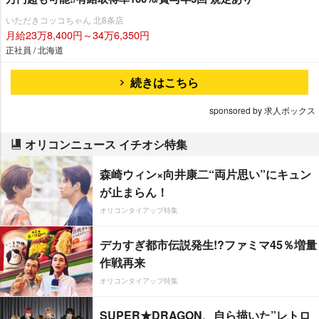
いただきコッコちゃん 北8条店
月給23万8,400円～34万6,350円
正社員 / 北海道
続きはこちら
sponsored by 求人ボックス
オリコンニュース イチオシ特集
森崎ウィン×向井康二“両片思い”にキュン
が止まらん！
オリコンタイアップ特集
デカすぎ都市伝説発生!?ファミマ45％増量
作戦再来
オリコンタイアップ特集
SUPER★DRAGON、自ら描いた”レトロ