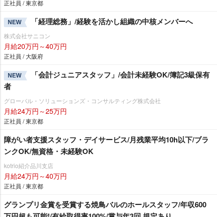
正社員 / 東京都
「経理総務」/経験を活かし組織の中核メンバーへ
NEW
株式会社サニコン
月給20万円～40万円
正社員 / 大阪府
「会計ジュニアスタッフ」/会計未経験OK/簿記3級保有
NEW
者
グローバル・ソリューションズ・コンサルティング株式会社
月給24万円～25万円
正社員 / 東京都
障がい者支援スタッフ・デイサービス/月残業平均10h以下/ブラ
ンクOK/無資格・未経験OK
kotrio紹介品川支店
月給24万円～40万円
正社員 / 東京都
グランプリ金賞を受賞する焼鳥バルのホールスタッフ/年収600
万円超も可能!/有給取得率100%/賞与年3回 規定あり