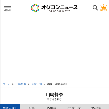
ホーム
山崎怜奈
画像一覧
画像・写真 詳細
山崎怜奈
まざきれな
芸能人TOP
記事
TV出演
ドラマ出演
CM出演