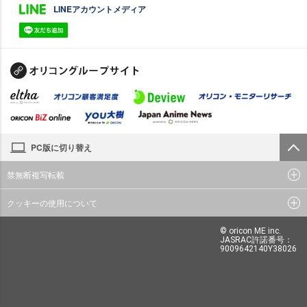
LINEアカウントメディア
PC版に切り替え
禁無断複写転載
クッキーの使用について
© oricon ME inc.
JASRAC許諾番号：
9009642140Y38026