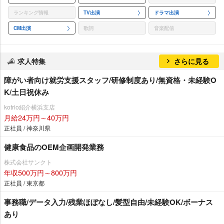
ランキング情報
TV出演
ドラマ出演
CM出演
歌詞
音楽配信
求人特集
さらに見る
障がい者向け就労支援スタッフ/研修制度あり/無資格・未経験O
K/土日祝休み
kotrio紹介横浜支店
月給24万円～40万円
正社員 / 神奈川県
健康食品のOEM企画開発業務
株式会社サンクト
年収500万円～800万円
正社員 / 東京都
事務職/データ入力/残業ほぼなし/髪型自由/未経験OK/ボーナス
あり