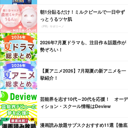
朝1分貼るだけ！ミルクピールで一日中ず
っとうるツヤ肌
（PR）サボリーノ
2026年7月夏ドラマも、注目作＆話題作が
勢ぞろい！
【夏アニメ2026】7月期夏の新アニメを一
挙紹介！
芸能界を志す10代～20代を応援！ オーデ
ィション・スクール情報はDeview
漫画読み放題サブスクおすすめ11選【徹底