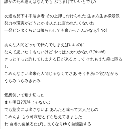
誰かのため思えばなんでも ぶちまけていいとでも?
友達も見下す不届き者 その上押し付けられた 生き方生き様最低
努力や現実がどうとか あんたに言われたくないわ
一発ビンタくらいは喰らわしても良かったんかなぁ? No!
あんな人間どっかで転んでしまえばいいのに
なんて思いたくもないけど やっぱムカつかない?(Yeah!)
きっとそっと許してしまえる日が来るとして それもまた癪に障る
し
ごめんなさい出来た人間じゃなくてさあ そう各所に侘びながら
うらみつらみきわみ
愛想笑いで耐え切った
また明日?冗談じゃないよ
でも態度には出さないよ あんたと違って大人だもの
ごめんよ もう可哀想とすら思えてきました
わ!自虐の皮被るたびに 長くなりゆく自慢話する