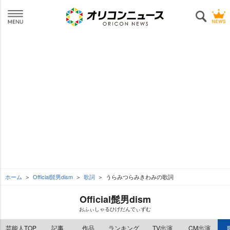
ホーム
Official髭男dism
歌詞
うらみつらみきわみの歌詞
Official髭男dism
おふぃしゃるひげだんでぃずむ
芸能人TOP
記事
作品
ランキング
TV出演
CM出演