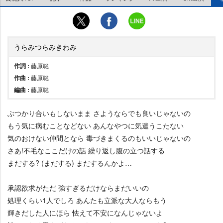
うらみつらみきわみ
作詞 :
藤原聡
作曲 :
藤原聡
編曲 :
藤原聡
ぶつかり合いもしないまま さようならでも良いじゃないの
もう気に病むことなどない あんなやつに気遣うこたない
気のおけない仲間となら 毒づきまくるのもいいじゃないの
さあ!不毛なここだけの話 繰り返し腹の立つ話する
まだする? (まだする) まだするんかよ…
承認欲求がただ 強すぎるだけならまだいいの
処理くらい1人でしろ あんたも立派な大人ならもう
輝きだした人にほら 怯えて不安になんじゃないよ