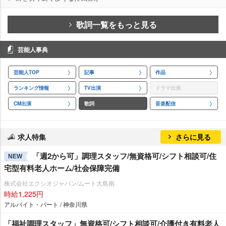
歌詞一覧をもっと見る
芸能人事典
芸能人TOP
記事
作品
ランキング情報
TV出演
ドラマ出演
CM出演
歌詞
音楽配信
求人特集
さらに見る
「週2から可」調理スタッフ/無資格可/シフト相談可/住
NEW
宅型有料老人ホーム/社会保障完備
株式会社エクシオジャパン/ムート大島南
時給1,225円
アルバイト・パート / 神奈川県
「福祉調理スタッフ」無資格可/シフト相談可/介護付き有料老人