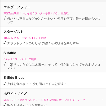
エルダーフラワー
東宝配給映画「人はなぜラブレターを書くのか」主題歌
何ひとつ不自由などかけさせまいと 何度も何度も誓った日からいつ
しか
スターダスト
TBSテレビ系ドラマ「GIFT」主題歌
スポットライトの灯りが 力強くその役目を果たす時
Subtitle
CX系ドラマ「silent」主題歌
「凍りついた心には太陽を」 そして「僕が君にとってそのポジショ
ンを」
B-Side Blues
夕飯を食べきって 少し固いアイスを頬張って
ホワイトノイズ
MBSテレビ「東京リベンジャーズ 聖夜決戦編」オープニング・テーマ
街を切り裂くような排気音が