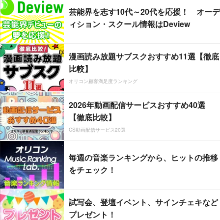
芸能界を志す10代～20代を応援！ オーデ
ィション・スクール情報はDeview
漫画読み放題サブスクおすすめ11選【徹底
比較】
オリコン顧客満足度ランキング
2026年動画配信サービスおすすめ40選
【徹底比較】
CS動画配信サービス20選
毎週の音楽ランキングから、ヒットの推移
をチェック！
試写会、登壇イベント、サインチェキなど
プレゼント！