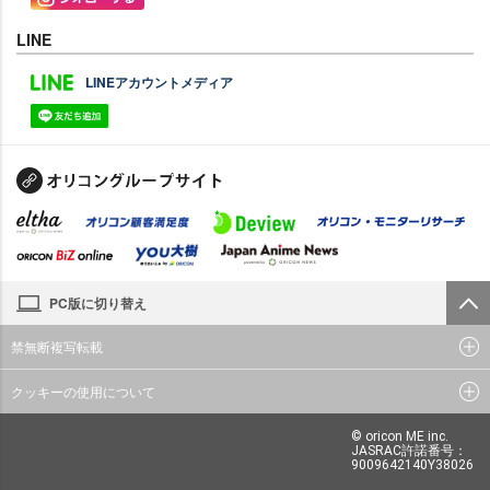
LINE
LINEアカウントメディア
PC版に切り替え
禁無断複写転載
クッキーの使用について
© oricon ME inc.
JASRAC許諾番号：
9009642140Y38026