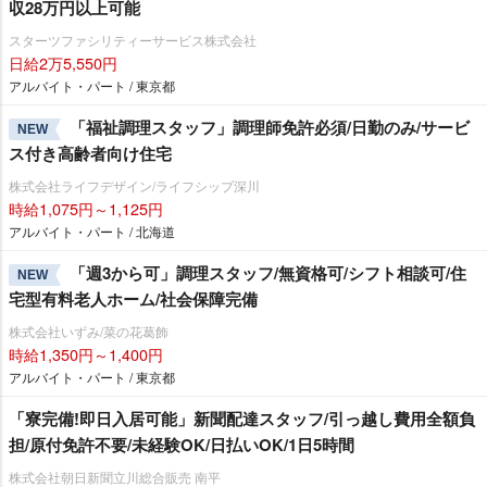
収28万円以上可能
スターツファシリティーサービス株式会社
日給2万5,550円
アルバイト・パート / 東京都
「福祉調理スタッフ」調理師免許必須/日勤のみ/サービ
NEW
ス付き高齢者向け住宅
株式会社ライフデザイン/ライフシップ深川
時給1,075円～1,125円
アルバイト・パート / 北海道
「週3から可」調理スタッフ/無資格可/シフト相談可/住
NEW
宅型有料老人ホーム/社会保障完備
株式会社いずみ/菜の花葛飾
時給1,350円～1,400円
アルバイト・パート / 東京都
「寮完備!即日入居可能」新聞配達スタッフ/引っ越し費用全額負
担/原付免許不要/未経験OK/日払いOK/1日5時間
株式会社朝日新聞立川総合販売 南平