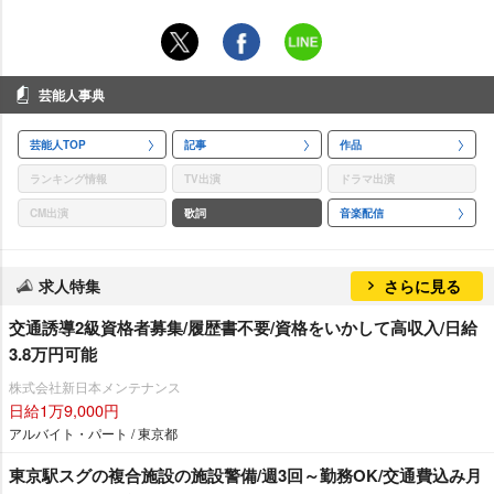
芸能人事典
芸能人TOP
記事
作品
ランキング情報
TV出演
ドラマ出演
CM出演
歌詞
音楽配信
求人特集
さらに見る
交通誘導2級資格者募集/履歴書不要/資格をいかして高収入/日給
3.8万円可能
株式会社新日本メンテナンス
日給1万9,000円
アルバイト・パート / 東京都
東京駅スグの複合施設の施設警備/週3回～勤務OK/交通費込み月