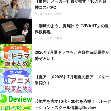
【驚愕】メーカー社員が推す「10万円台」
神コスパPC
オリコンタイアップ特集
「別班のよう」腕時計で『VIVANT』の世
界観再現
オリコンタイアップ特集
2026年7月夏ドラマも、注目作＆話題作が
勢ぞろい！
【夏アニメ2026】7月期夏の新アニメを一
挙紹介！
芸能界を志す10代～20代を応援！ オーデ
ィション・スクール情報はDeview