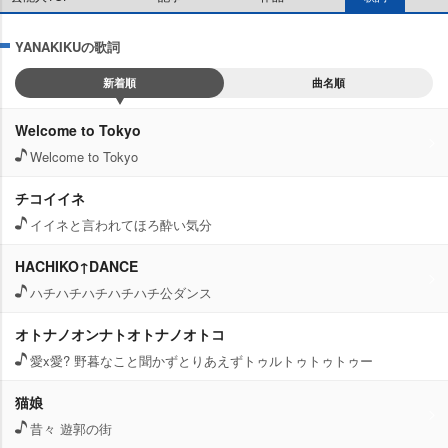
YANAKIKUの歌詞
新着順
曲名順
Welcome to Tokyo
Welcome to Tokyo
チコイイネ
イイネと言われてほろ酔い気分
HACHIKO↑DANCE
ハチハチハチハチハチ公ダンス
オトナノオンナトオトナノオトコ
愛x愛? 野暮なこと聞かずとりあえずトゥルトゥトゥトゥー
猫娘
昔々 遊郭の街