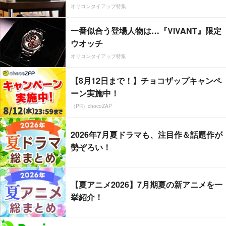
オリコンタイアップ特集
一番似合う登場人物は…『VIVANT』限定
ウオッチ
オリコンタイアップ特集
【8月12日まで！】チョコザップキャンペ
ーン実施中！
（PR）chocoZAP
2026年7月夏ドラマも、注目作＆話題作が
勢ぞろい！
【夏アニメ2026】7月期夏の新アニメを一
挙紹介！