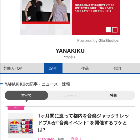
Powered by 
GliaStudios
YANAKIKU
M
なきく
u
t
芸能人TOP
記事
作品
歌詞
e
YANAKIKUの記事・ニュース・速報
すべて
ニュース
特集
1ヶ月間に渡って都内を音楽ジャック!! レッ
ドブルが“音楽イベント”を開催するワケと
は?
｜音楽｜
2017-10-06
特集